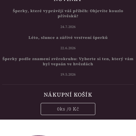
Šperky, které vyprávějí váš příběh: Objevíte kouzlo
přívěsků?
24.7.2026
Léto, slunce a zářivé vrstvení šperků
22.6.2026
Šperky podle znamení zvěrokruhu: Vyberte si ten, který vám
byl vepsán ve hvězdách
19.5.2026
NÁKUPNÍ KOŠÍK
0
ks /
0 Kč