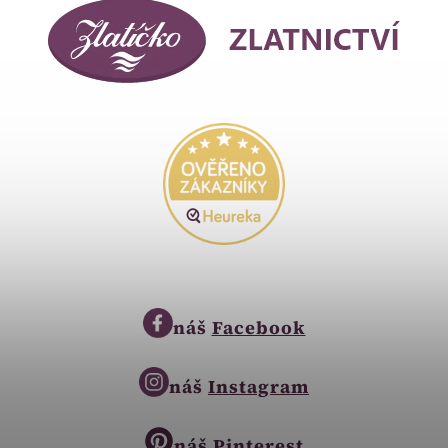
náš
Facebook
náš
Instagram
náš
Pinterest