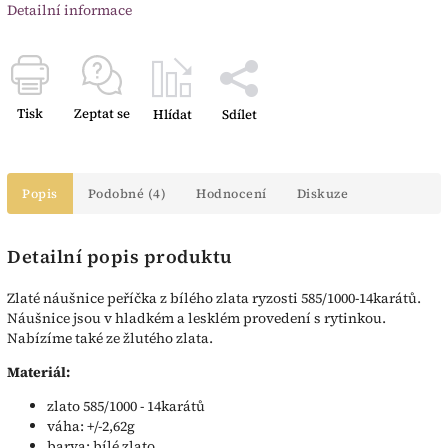
Detailní informace
Tisk
Zeptat se
Hlídat
Sdílet
Popis
Podobné (4)
Hodnocení
Diskuze
Detailní popis produktu
Zlaté náušnice peříčka z bílého zlata ryzosti 585/1000-14karátů.
Náušnice jsou v hladkém a lesklém provedení s rytinkou.
Nabízíme také ze žlutého zlata.
Materiál:
zlato 585/1000 - 14karátů
váha: +/-2,62g
barva: bílé zlato