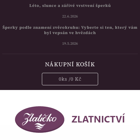
Léto, slunce a zářivé vrstvení šperků
22.6.2026
Šperky podle znamení zvěrokruhu: Vyberte si ten, který vám
byl vepsán ve hvězdách
19.5.2026
NÁKUPNÍ KOŠÍK
0
ks /
0 Kč