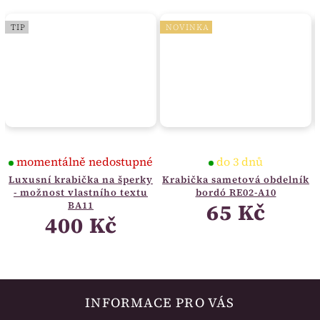
TIP
NOVINKA
momentálně nedostupné
do 3 dnů
Luxusní krabička na šperky
Krabička sametová obdelník
- možnost vlastního textu
bordó RE02-A10
65 Kč
BA11
400 Kč
INFORMACE PRO VÁS