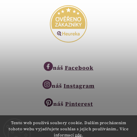
náš
Facebook
náš
Instagram
náš
Pinterest
Tento web používá soubory cookie. Dalším procházením
tohoto webu vyjadřujete souhlas s jejich používáním.. Více
Copyright © 2023
informací
zde
.