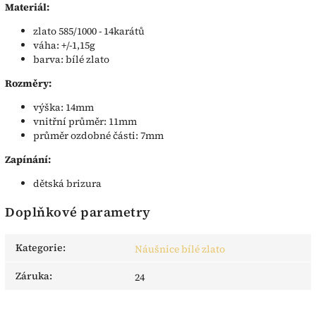
Materiál:
zlato 585/1000 - 14karátů
váha: +/-1,15g
barva: bílé zlato
Rozměry:
výška: 14mm
vnitřní průměr: 11mm
průměr ozdobné části: 7mm
Zapínání:
dětská brizura
Doplňkové parametry
Kategorie
:
Náušnice bílé zlato
Záruka
:
24