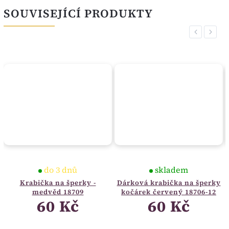
SOUVISEJÍCÍ PRODUKTY
Previous
Next
do 3 dnů
skladem
Krabička na šperky -
Dárková krabička na šperky
medvěd 18709
kočárek červený 18706-12
60 Kč
60 Kč