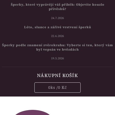
Šperky, které vyprávějí váš příběh: Objevíte kouzlo
přívěsků?
24.7.2026
Léto, slunce a zářivé vrstvení šperků
22.6.2026
Šperky podle znamení zvěrokruhu: Vyberte si ten, který vám
byl vepsán ve hvězdách
19.5.2026
NÁKUPNÍ KOŠÍK
0
ks /
0 Kč