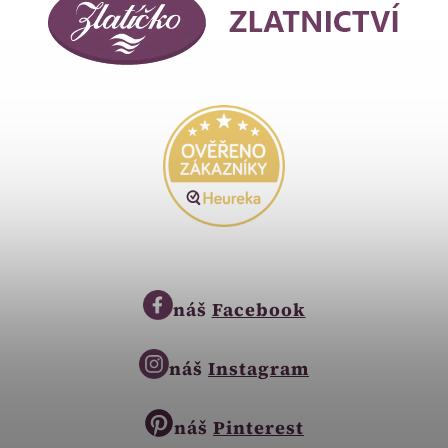
náš
Facebook
náš
Instagram
náš
Pinterest