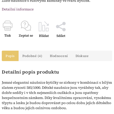
Zlaté náušnice s růžovými kamínky ve tvaru kytiček.
Detailní informace
Tisk
Zeptat se
Hlídat
Sdílet
Popis
Podobné (4)
Hodnocení
Diskuze
Detailní popis produktu
Jemné elegantní náušnice kytičky se zirkony v kombinaci s bílým
zlatem ryzosti 585/1000. Dětské naušnice jsou vyráběny tak, aby
dobře seděly i v těch nejmenších ouškách a jsou opatřeny
bezpečnostním zámkem. Díky kvalitnímu zpracování, vysokému
třpytu a lesku je budou doprovázet po celou dobu jejich dětského
věku a budou jejich oslnivou ozdobou.