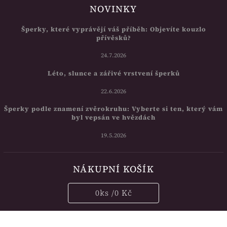
NOVINKY
Šperky, které vyprávějí váš příběh: Objevíte kouzlo
přívěsků?
24.7.2026
Léto, slunce a zářivé vrstvení šperků
22.6.2026
Šperky podle znamení zvěrokruhu: Vyberte si ten, který vám
byl vepsán ve hvězdách
19.5.2026
NÁKUPNÍ KOŠÍK
0
ks /
0 Kč