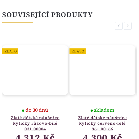
SOUVISEJÍCÍ PRODUKTY
Previous
Next
ZLATO
ZLATO
do 30 dnů
skladem
Zlaté dětské náušnice
Zlaté dětské náušnice
kytičky růžovo-bílé
kytičky červeno-bílé
031.00004
961.00166
4 312 Kč
4 300 Kč