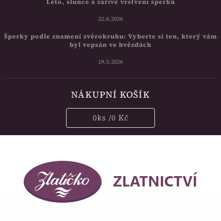
Léto, slunce a zářivé vrstvení šperků
22.6.2026
Šperky podle znamení zvěrokruhu: Vyberte si ten, který vám
byl vepsán ve hvězdách
19.5.2026
NÁKUPNÍ KOŠÍK
0
ks /
0 Kč