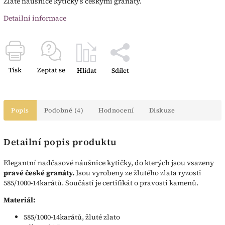
Zlaté náušnice kytičky s českými granáty.
Detailní informace
Tisk
Zeptat se
Hlídat
Sdílet
Popis
Podobné (4)
Hodnocení
Diskuze
Detailní popis produktu
Elegantní nadčasové náušnice kytičky, do kterých jsou vsazeny
pravé české granáty.
Jsou vyrobeny ze žlutého zlata ryzosti
585/1000-14karátů. Součástí je certifikát o pravosti kamenů.
Materiál:
585/1000-14karátů, žluté zlato