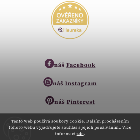
náš
Facebook
náš
Instagram
náš
Pinterest
Tento web používá soubory cookie. Dalším procházením
tohoto webu vyjadřujete souhlas s jejich používáním.. Více
Copyright © 2023
informací
zde
.
Zlatnictví Zlatíčko