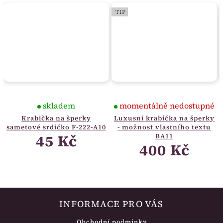
TIP
skladem
momentálně nedostupné
Krabička na šperky
Luxusní krabička na šperky
sametové srdíčko F-222-A10
- možnost vlastního textu
45 Kč
BA11
400 Kč
INFORMACE PRO VÁS
Obchodní podmínky