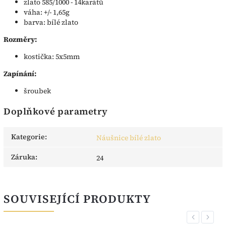
zlato 585/1000 - 14karátů
váha: +/- 1,65g
barva: bílé zlato
Rozměry:
kostička: 5x5mm
Zapínání:
šroubek
Doplňkové parametry
Kategorie
:
Náušnice bílé zlato
Záruka
:
24
SOUVISEJÍCÍ PRODUKTY
Previous
Next