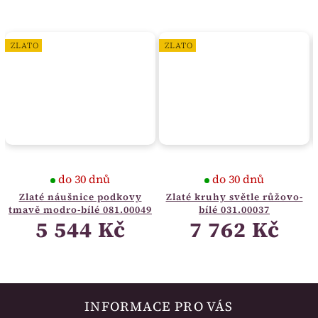
ZLATO
ZLATO
do 30 dnů
do 30 dnů
Zlaté náušnice podkovy
Zlaté kruhy světle růžovo-
tmavě modro-bílé 081.00049
bílé 031.00037
5 544 Kč
7 762 Kč
INFORMACE PRO VÁS