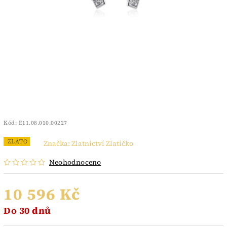
Kód:
E11.08.010.00227
ZLATO
Značka:
Zlatnictví Zlatíčko
Neohodnoceno
10 596 Kč
Do 30 dnů