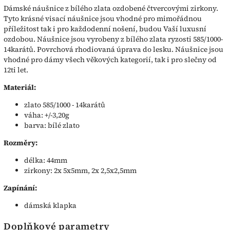
Dámské náušnice z bílého zlata ozdobené čtvercovými zirkony.
Tyto krásné visací náušnice jsou vhodné pro mimořádnou
příležitost tak i pro každodenní nošení, budou Vaší luxusní
ozdobou. Náušnice jsou vyrobeny z bílého zlata ryzosti 585/1000-
14karátů. Povrchová rhodiovaná úprava do lesku. Náušnice jsou
vhodné pro dámy všech věkových kategorií, tak i pro slečny od
12ti let.
Materiál:
zlato 585/1000 - 14karátů
váha: +/-3,20g
barva: bílé zlato
Rozměry:
délka: 44mm
zirkony: 2x 5x5mm, 2x 2,5x2,5mm
Zapínání:
dámská klapka
Doplňkové parametry