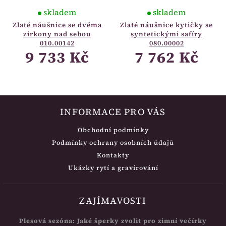
skladem
skladem
Zlaté náušnice se dvěma
Zlaté náušnice kytičky se
zirkony nad sebou
syntetickými safíry
010.00142
080.00002
9 733 Kč
7 762 Kč
INFORMACE PRO VÁS
Obchodní podmínky
Podmínky ochrany osobních údajů
Kontakty
Ukázky rytí a gravírování
ZAJÍMAVOSTI
Plesová sezóna: Jaké šperky zvolit pro zimní večírky