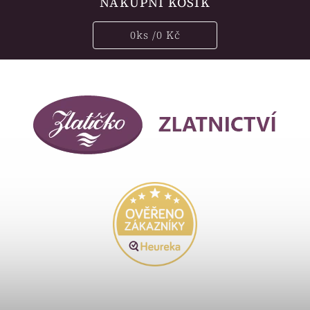
NÁKUPNÍ KOŠÍK
0
ks /
0 Kč