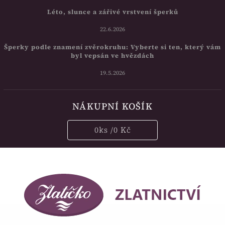
Léto, slunce a zářivé vrstvení šperků
22.6.2026
Šperky podle znamení zvěrokruhu: Vyberte si ten, který vám
byl vepsán ve hvězdách
19.5.2026
NÁKUPNÍ KOŠÍK
0
ks /
0 Kč