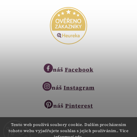
náš
Facebook
náš
Instagram
náš
Pinterest
Tento web používá soubory cookie. Dalším procházením
tohoto webu vyjadřujete souhlas s jejich používáním.. Více
Copyright © 2023
informací
zde
.