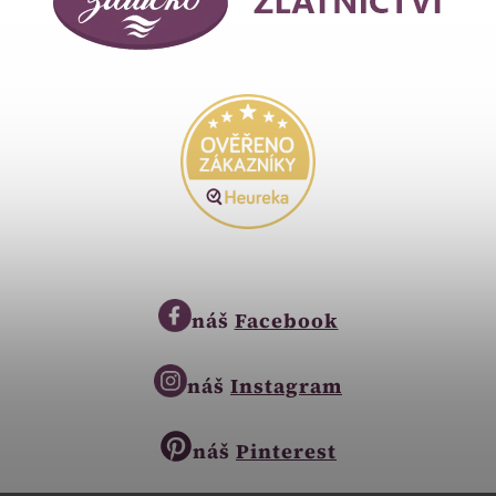
náš
Facebook
náš
Instagram
náš
Pinterest