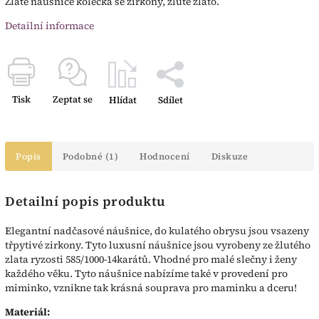
Zlaté náušnice kolečka se zirkony, žluté zlato.
Detailní informace
Tisk
Zeptat se
Hlídat
Sdílet
Popis
Podobné (1)
Hodnocení
Diskuze
Detailní popis produktu
Elegantní nadčasové náušnice, do kulatého obrysu jsou vsazeny
třpytivé zirkony. Tyto luxusní náušnice jsou vyrobeny ze žlutého
zlata ryzosti 585/1000-14karátů. Vhodné pro malé slečny i ženy
každého věku. Tyto náušnice nabízíme také v provedení pro
miminko, vznikne tak krásná souprava pro maminku a dceru!
Materiál: