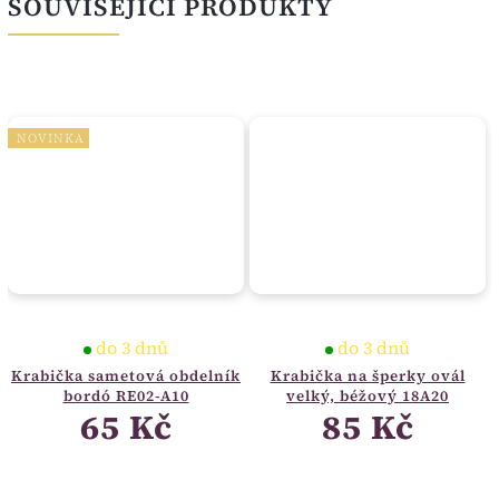
SOUVISEJÍCÍ PRODUKTY
NOVINKA
do 3 dnů
do 3 dnů
Krabička sametová obdelník
Krabička na šperky ovál
bordó RE02-A10
velký, béžový 18A20
65 Kč
85 Kč