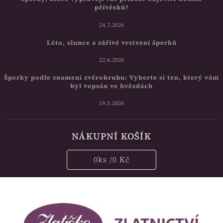
přívěsků?
24.7.2026
Léto, slunce a zářivé vrstvení šperků
22.6.2026
Šperky podle znamení zvěrokruhu: Vyberte si ten, který vám
byl vepsán ve hvězdách
19.5.2026
NÁKUPNÍ KOŠÍK
0
ks /
0 Kč