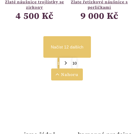
Zlaté náušnice trojlístky se
Zlate řetizkové náušnice s
zirkony
perličkami
4 500 Kč
9 000 Kč
Načíst 12 dalších
1
10
Nahoru