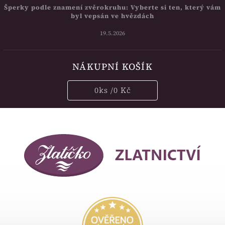
Šperky podle znamení zvěrokruhu: Vyberte si ten, který vám
byl vepsán ve hvězdách
19.5.2026
NÁKUPNÍ KOŠÍK
0
ks /
0 Kč