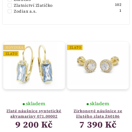
102
Zlatnictví Zlatíčko
1
Zodiax a.s.
NOVINKA
ZLATO
ZLATO
skladem
skladem
Zlaté náušnice syntetické
Zirkonové náušnice ze
akvamaríny 071.00002
žlutého zlata Z60186
9 200 Kč
7 390 Kč