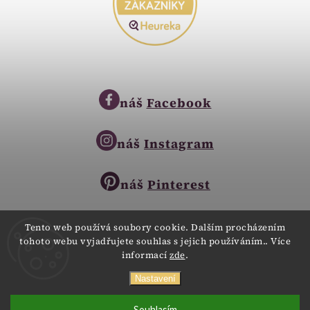
náš
Facebook
náš
Instagram
náš
Pinterest
Tento web používá soubory cookie. Dalším procházením
tohoto webu vyjadřujete souhlas s jejich používáním.. Více
Copyright © 2023
informací
zde
.
Zlatnictví Zlatíčko
obchod@zlatnictvi-zlaticko.cz
Všechna práva vyhrazena.
Nastavení
+420 777 007 189
Webdesign
Digitalka.cz