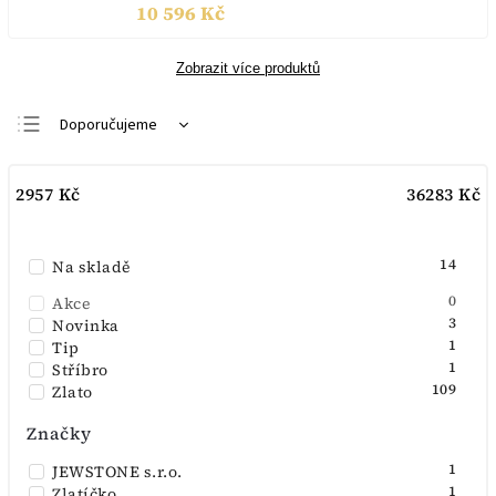
10 596 Kč
Zobrazit více produktů
Doporučujeme
Nejlevnější
2957
Kč
36283
Kč
Nejdražší
Nejprodávanější
14
Na skladě
Abecedně
0
Akce
3
Novinka
1
Tip
1
Stříbro
109
Zlato
Značky
1
JEWSTONE s.r.o.
1
Zlatíčko