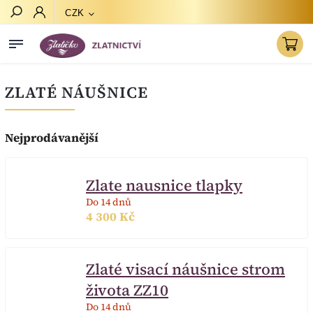
CZK
Hledat
ZLATÉ NÁUŠNICE
Nejprodávanější
Zlate nausnice tlapky
Do 14 dnů
4 300 Kč
Zlaté visací náušnice strom
života ZZ10
Do 14 dnů