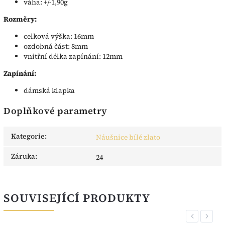
váha: +/-1,90g
Rozměry:
celková výška: 16mm
ozdobná část: 8mm
vnitřní délka zapínání: 12mm
Zapínání:
dámská klapka
Doplňkové parametry
Kategorie
:
Náušnice bílé zlato
Záruka
:
24
SOUVISEJÍCÍ PRODUKTY
Previous
Next