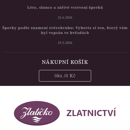
Léto, slunce a zářivé vrstvení šperků
22.6.2026
Šperky podle znamení zvěrokruhu: Vyberte si ten, který vám
byl vepsán ve hvězdách
19.5.2026
NÁKUPNÍ KOŠÍK
0
ks /
0 Kč