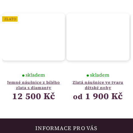
ZLATO
skladem
skladem
Jemné náušnice z bílého
Zlatá náušnice ve tvaru
zlata s diamanty
dětské nohy
12 500 Kč
1 900 Kč
od
INFORMACE PRO VÁS