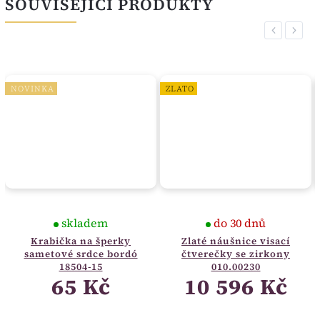
SOUVISEJÍCÍ PRODUKTY
Previous
Next
NOVINKA
ZLATO
skladem
do 30 dnů
Krabička na šperky
Zlaté náušnice visací
sametové srdce bordó
čtverečky se zirkony
18504-15
010.00230
65 Kč
10 596 Kč