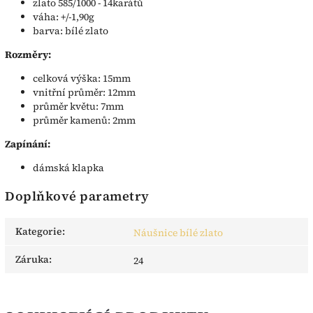
zlato 585/1000 - 14karátů
váha: +/-1,90g
barva: bílé zlato
Rozměry:
celková výška: 15mm
vnitřní průměr: 12mm
průměr květu: 7mm
průměr kamenů: 2mm
Zapínání:
dámská klapka
Doplňkové parametry
Kategorie
:
Náušnice bílé zlato
Záruka
:
24