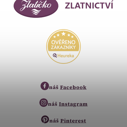
náš
Facebook
náš
Instagram
náš
Pinterest