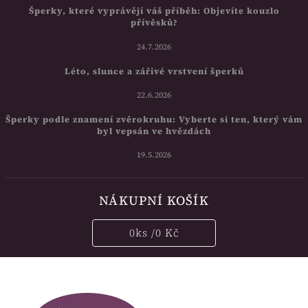
Šperky, které vyprávějí váš příběh: Objevíte kouzlo
přívěsků?
24.7.2026
Léto, slunce a zářivé vrstvení šperků
22.6.2026
Šperky podle znamení zvěrokruhu: Vyberte si ten, který vám
byl vepsán ve hvězdách
19.5.2026
NÁKUPNÍ KOŠÍK
0
ks /
0 Kč