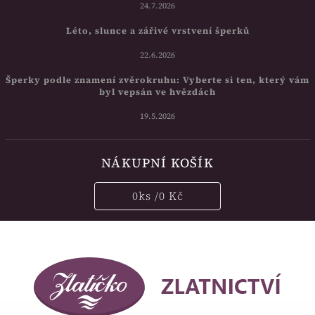
24.7.2026
Léto, slunce a zářivé vrstvení šperků
22.6.2026
Šperky podle znamení zvěrokruhu: Vyberte si ten, který vám
byl vepsán ve hvězdách
19.5.2026
NÁKUPNÍ KOŠÍK
0
ks /
0 Kč