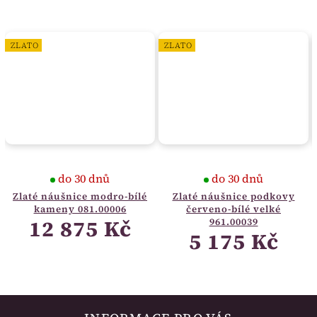
ZLATO
ZLATO
do 30 dnů
do 30 dnů
Zlaté náušnice modro-bílé
Zlaté náušnice podkovy
kameny 081.00006
červeno-bílé velké
12 875 Kč
961.00039
5 175 Kč