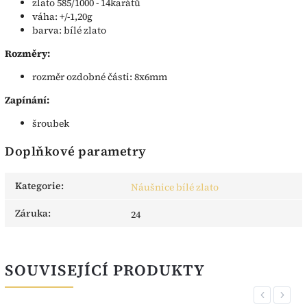
zlato 585/1000 - 14karátů
váha: +/-1,20g
barva: bílé zlato
Rozměry:
rozměr ozdobné části: 8x6mm
Zapínání:
šroubek
Doplňkové parametry
Kategorie
:
Náušnice bílé zlato
Záruka
:
24
SOUVISEJÍCÍ PRODUKTY
Previous
Next