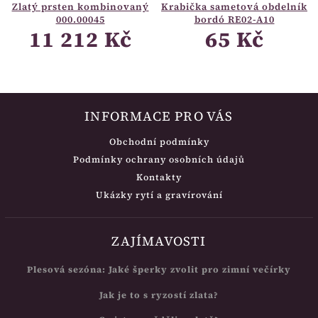
Zlatý prsten kombinovaný
Krabička sametová obdelník
000.00045
bordó RE02-A10
11 212 Kč
65 Kč
INFORMACE PRO VÁS
Obchodní podmínky
Podmínky ochrany osobních údajů
Kontakty
Ukázky rytí a gravírování
ZAJÍMAVOSTI
Plesová sezóna: Jaké šperky zvolit pro zimní večírky
Jak je to s ryzostí zlata?