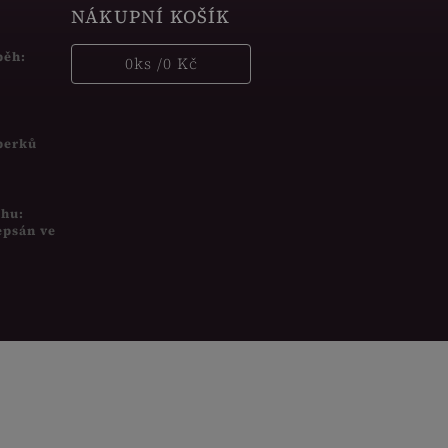
NÁKUPNÍ KOŠÍK
běh:
0
ks /
0 Kč
šperků
uhu:
epsán ve