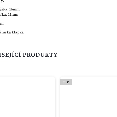
y:
ýška: 16mm
ířka: 11mm
í:
ámská klapka
ISEJÍCÍ PRODUKTY
TIP