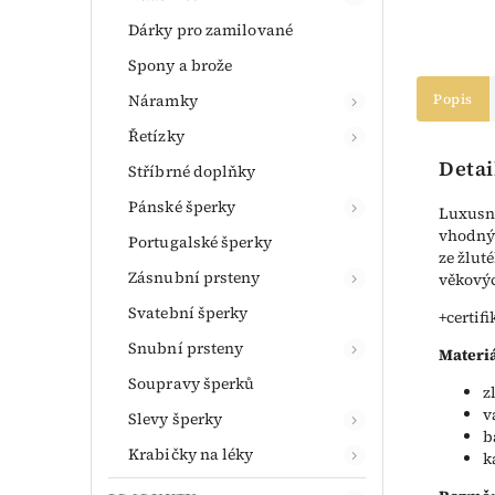
Dárky pro zamilované
Spony a brože
Náramky
Popis
Řetízky
Detai
Stříbrné doplňky
Pánské šperky
Luxusní
vhodným
Portugalské šperky
ze žlut
Zásnubní prsteny
věkovýc
Svatební šperky
+certifi
Snubní prsteny
Materiá
Soupravy šperků
z
v
Slevy šperky
b
Krabičky na léky
k