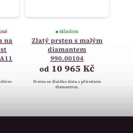
pné
skladem
a na
Zlatý prsten s malým
st
diamantem
BA11
990.00104
10 965 Kč
od
 dřevo
Prsten ze žlutého zlata s přírodním
diamantem.