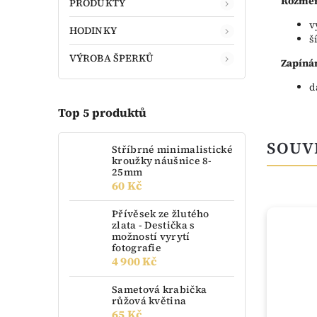
Rozměr
PRODUKTY
v
HODINKY
š
VÝROBA ŠPERKŮ
Zapínán
d
Top 5 produktů
SOUV
Stříbrné minimalistické
kroužky náušnice 8-
25mm
60 Kč
Přívěsek ze žlutého
ZLATO
zlata - Destička s
možností vyrytí
fotografie
4 900 Kč
Sametová krabička
růžová květina
65 Kč