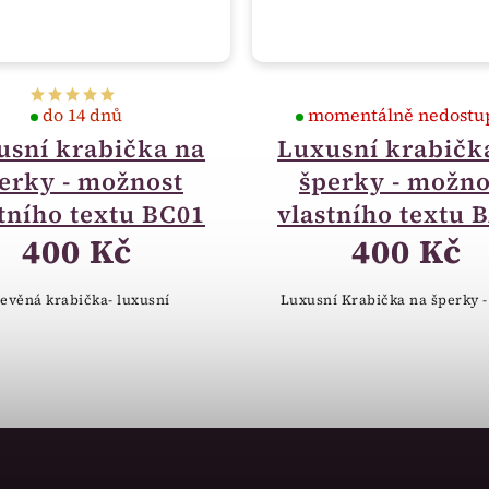
do 14 dnů
momentálně nedostu
usní krabička na
Luxusní krabičk
erky - možnost
šperky - možno
tního textu BC01
vlastního textu 
400 Kč
400 Kč
evěná krabička- luxusní
Luxusní Krabička na šperky -