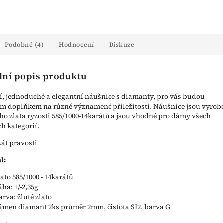
Podobné (4)
Hodnocení
Diskuze
lní popis produktu
, jednoduché a elegantní náušnice s diamanty, pro vás budou
 doplňkem na různé významené příležitosti. Náušnice jsou vyrob
ého zlata ryzosti 585/1000-14karátů a jsou vhodné pro dámy všech
h kategorií.
kát pravosti
l:
lato 585/1000 - 14karátů
áha: +/-2,35g
arva: žluté zlato
ámen diamant 2ks průměr 2mm, čistota SI2, barva G