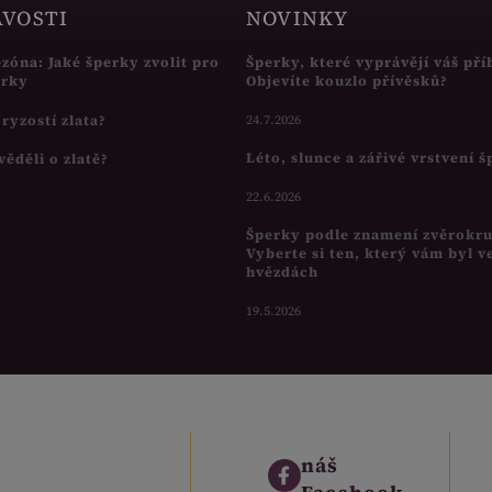
AVOSTI
NOVINKY
ezóna: Jaké šperky zvolit pro
Šperky, které vyprávějí váš pří
írky
Objevíte kouzlo přívěsků?
s ryzostí zlata?
24.7.2026
Léto, slunce a zářivé vrstvení 
věděli o zlatě?
22.6.2026
Šperky podle znamení zvěrokr
Vyberte si ten, který vám byl v
hvězdách
19.5.2026
náš