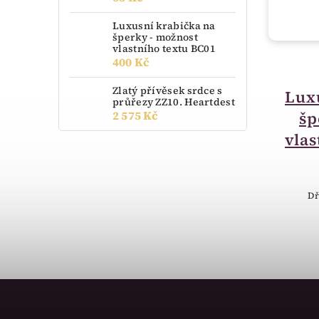
Luxusní krabička na
šperky - možnost
vlastního textu BC01
400 Kč
do 14 dnů
Zlatý přívěsek srdce s
Zlatý přívěsek s
Lux
průřezy ZZ10. Heartdest
2 575 Kč
malým diamantem
šp
990.00001
vlas
6 653 Kč
Zlatý přívěsek s malým diamantem.
Dř