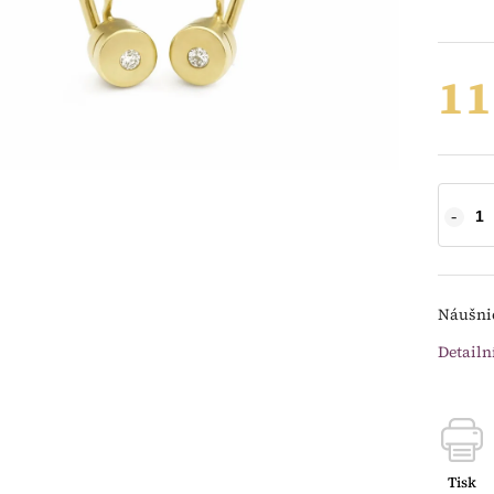
11
Náušnic
Detailn
Tisk