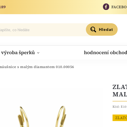
189
FACEB
Hledat
výroba šperků
hodnocení obcho
í náušnice s malým diamantem 010.00056
ZLA
MAL
Kód:
E10
ZLAT