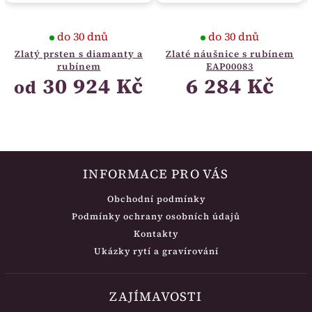
do 30 dnů
do 30 dnů
Zlatý prsten s diamanty a
Zlaté náušnice s rubínem
rubínem
EAP00083
30 924 Kč
6 284 Kč
od
INFORMACE PRO VÁS
Obchodní podmínky
Podmínky ochrany osobních údajů
Kontakty
Ukázky rytí a gravírování
ZAJÍMAVOSTI