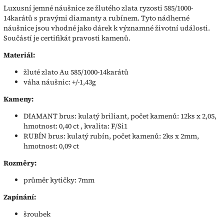
Luxusní jemné náušnice ze žlutého zlata ryzosti 585/1000-
14karátů s pravými diamanty a rubínem. Tyto nádherné
náušnice jsou vhodné jako dárek k významné životní události.
Součástí je certifikát pravosti kamenů.
Materiál:
žluté zlato Au 585/1000-14karátů
váha náušnic: +/-1,43g
Kameny:
DIAMANT brus: kulatý briliant, počet kamenů: 12ks x 2,05,
hmotnost: 0,40 ct , kvalita: F/Si1
RUBÍN brus: kulatý rubín, počet kamenů: 2ks x 2mm,
hmotnost: 0,09 ct
Rozměry:
průměr kytičky: 7mm
Zapínání:
šroubek