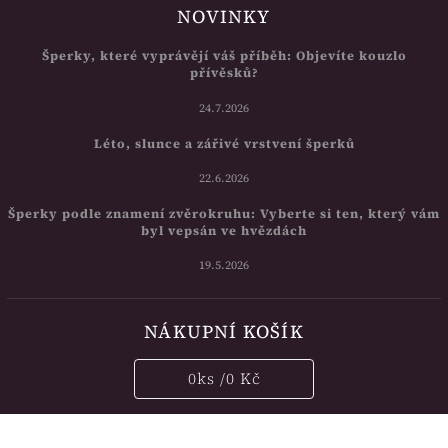
NOVINKY
Šperky, které vyprávějí váš příběh: Objevíte kouzlo
přívěsků?
24.7.2026
Léto, slunce a zářivé vrstvení šperků
22.6.2026
Šperky podle znamení zvěrokruhu: Vyberte si ten, který vám
byl vepsán ve hvězdách
19.5.2026
NÁKUPNÍ KOŠÍK
0
ks /
0 Kč