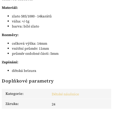
Materiál:
zlato 585/1000 - 14karátů
váha: +/-1g
barva: bílé zlato
Rozměry:
celková výška: 14mm
vnitřní průměr: 11mm
průměr ozdobné části: 5mm
Zapínání:
dětská brizura
Doplňkové parametry
Kategorie
:
Dětské náušnice
Záruka
:
24