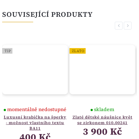
SOUVISEJÍCÍ PRODUKTY
Previous
Next
TIP
ZLATO
momentálně nedostupné
skladem
Luxusní krabička na šperky
Zlaté dětské náušnice květ
- možnost vlastního textu
se zirkonem 010.00241
3 900 Kč
BA11
400 Kč