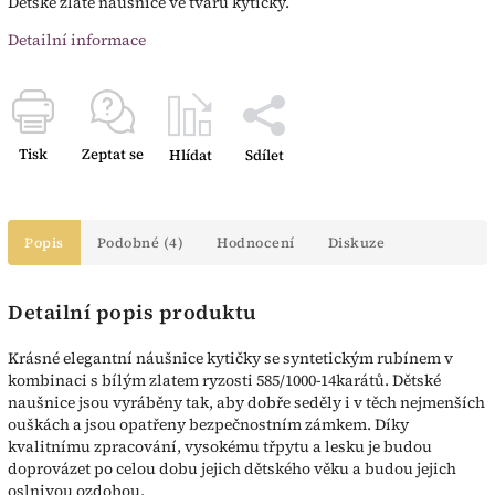
Dětské zlaté náušnice ve tvaru kytičky.
Detailní informace
Tisk
Zeptat se
Hlídat
Sdílet
Popis
Podobné (4)
Hodnocení
Diskuze
Detailní popis produktu
Krásné elegantní náušnice kytičky se syntetickým rubínem v
kombinaci s bílým zlatem ryzosti 585/1000-14karátů. Dětské
naušnice jsou vyráběny tak, aby dobře seděly i v těch nejmenších
ouškách a jsou opatřeny bezpečnostním zámkem. Díky
kvalitnímu zpracování, vysokému třpytu a lesku je budou
doprovázet po celou dobu jejich dětského věku a budou jejich
oslnivou ozdobou.