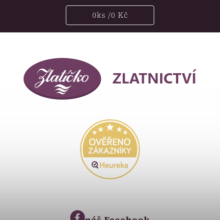
0
ks /
0 Kč
náš
Facebook