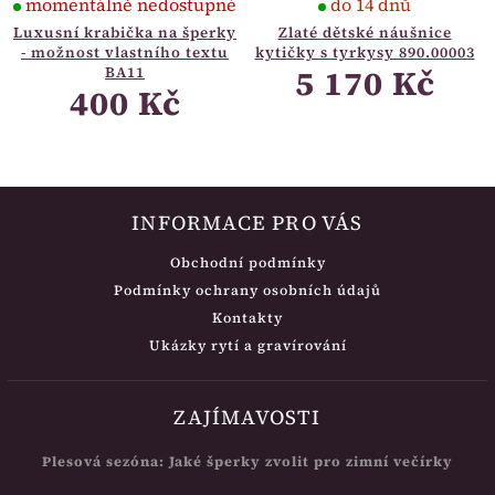
momentálně nedostupné
do 14 dnů
Luxusní krabička na šperky
Zlaté dětské náušnice
- možnost vlastního textu
kytičky s tyrkysy 890.00003
5 170 Kč
BA11
400 Kč
INFORMACE PRO VÁS
Obchodní podmínky
Podmínky ochrany osobních údajů
Kontakty
Ukázky rytí a gravírování
ZAJÍMAVOSTI
Plesová sezóna: Jaké šperky zvolit pro zimní večírky