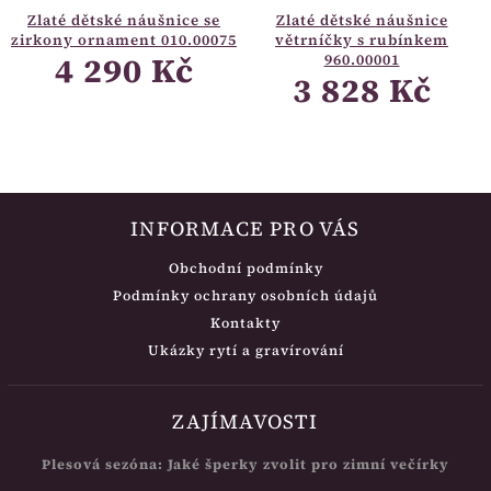
Zlaté dětské náušnice se
Zlaté dětské náušnice
zirkony ornament 010.00075
větrníčky s rubínkem
4 290 Kč
960.00001
3 828 Kč
INFORMACE PRO VÁS
Obchodní podmínky
Podmínky ochrany osobních údajů
Kontakty
Ukázky rytí a gravírování
ZAJÍMAVOSTI
Plesová sezóna: Jaké šperky zvolit pro zimní večírky