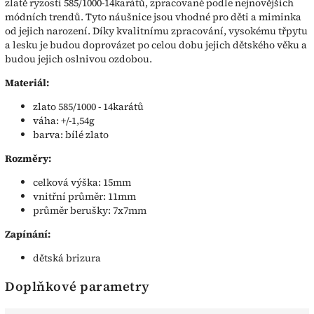
zlatě ryzosti 585/1000-14karátů, zpracované podle nejnovějších
módních trendů. Tyto náušnice jsou vhodné pro děti a miminka
od jejich narození. Díky kvalitnímu zpracování, vysokému třpytu
a lesku je budou doprovázet po celou dobu jejich dětského věku a
budou jejich oslnivou ozdobou.
Materiál:
zlato 585/1000 - 14karátů
váha: +/-1,54g
barva: bílé zlato
Rozměry:
celková výška: 15mm
vnitřní průměr: 11mm
průměr berušky: 7x7mm
Zapínání:
dětská brizura
Doplňkové parametry