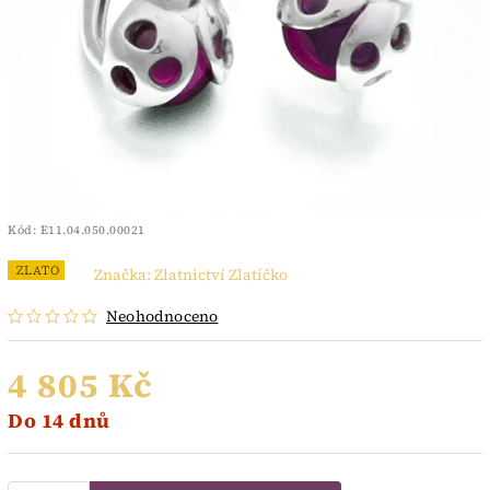
Kód:
E11.04.050.00021
ZLATO
Značka:
Zlatnictví Zlatíčko
Neohodnoceno
4 805 Kč
Do 14 dnů