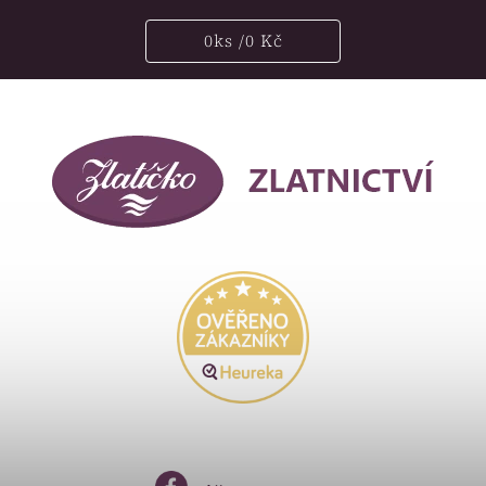
0
ks /
0 Kč