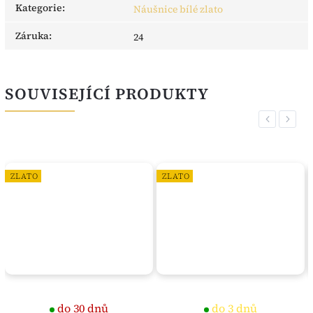
Kategorie
:
Náušnice bílé zlato
Záruka
:
24
SOUVISEJÍCÍ PRODUKTY
Previous
Next
ZLATO
ZLATO
do 30 dnů
do 3 dnů