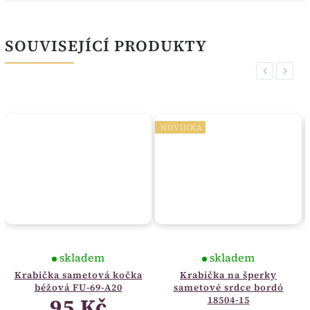
SOUVISEJÍCÍ PRODUKTY
Previous
Next
NOVINKA
skladem
skladem
Krabička sametová kočka
Krabička na šperky
béžová FU-69-A20
sametové srdce bordó
95 Kč
18504-15