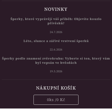
NOVINKY
Šperky, které vyprávějí váš příběh: Objevíte kouzlo
přívěsků?
24.7.2026
Léto, slunce a zářivé vrstvení šperků
22.6.2026
Šperky podle znamení zvěrokruhu: Vyberte si ten, který vám
byl vepsán ve hvězdách
19.5.2026
NÁKUPNÍ KOŠÍK
0
ks /
0 Kč