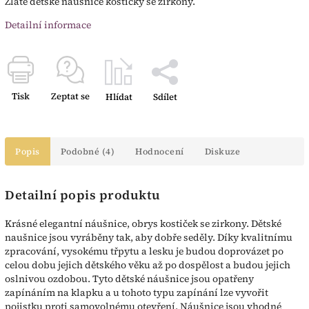
Zlaté dětské náušnice kostičky se zirkony.
Detailní informace
Tisk
Zeptat se
Hlídat
Sdílet
Popis
Podobné (4)
Hodnocení
Diskuze
Detailní popis produktu
Krásné elegantní náušnice, obrys kostiček se zirkony. Dětské
naušnice jsou vyráběny tak, aby dobře seděly. Díky kvalitnímu
zpracování, vysokému třpytu a lesku je budou doprovázet po
celou dobu jejich dětského věku až po dospělost a budou jejich
oslnivou ozdobou. Tyto dětské náušnice jsou opatřeny
zapínáním na klapku a u tohoto typu zapínání lze vyvořit
pojistku proti samovolnému otevření. Náušnice jsou vhodné