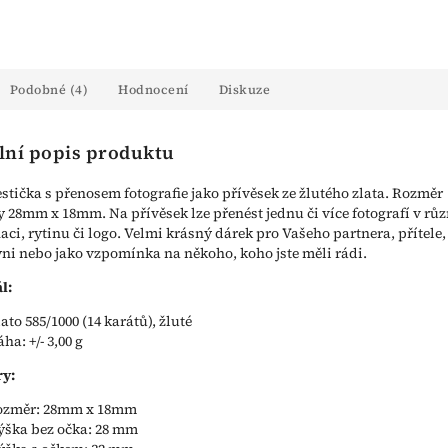
Podobné (4)
Hodnocení
Diskuze
lní popis produktu
estička s přenosem fotografie jako přívěsek ze žlutého zlata. Rozměr
y 28mm x 18mm. Na přívěsek lze přenést jednu či více fotografí v rů
ci, rytinu či logo. Velmi krásný dárek pro Vašeho partnera, přítele,
yni nebo jako vzpomínka na někoho, koho jste měli rádi.
l:
lato 585/1000 (14 karátů), žluté
áha: +/- 3,00 g
y:
ozměr: 28mm x 18mm
ýška bez očka: 28 mm