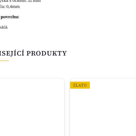
ýška s očkem: 32 mm
íla: 0,4mm
 povrchu:
esklá
ISEJÍCÍ PRODUKTY
ZLATO