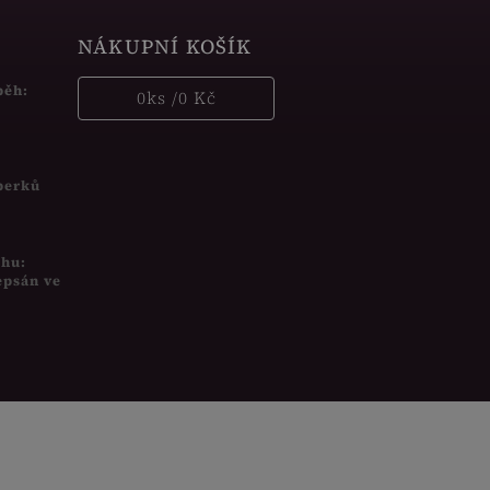
NÁKUPNÍ KOŠÍK
běh:
0
ks /
0 Kč
šperků
uhu:
epsán ve