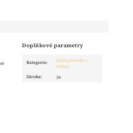
Doplňkové parametry
Zlaté přívěsky s
Kategorie
:
zné
fotkou
Záruka
:
24