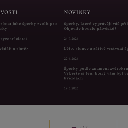
AVOSTI
NOVINKY
ezóna: Jaké šperky zvolit pro
Šperky, které vyprávějí váš pří
írky
Objevíte kouzlo přívěsků?
s ryzostí zlata?
24.7.2026
Léto, slunce a zářivé vrstvení 
věděli o zlatě?
22.6.2026
Šperky podle znamení zvěrokr
Vyberte si ten, který vám byl v
hvězdách
19.5.2026