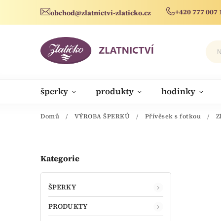
+420 777 007 
obchod@zlatnictvi-zlaticko.cz
šperky
produkty
hodinky
novinky
Domů
/
VÝROBA ŠPERKŮ
/
Přívěsek s fotkou
/
Z
Kategorie
ŠPERKY
PRODUKTY