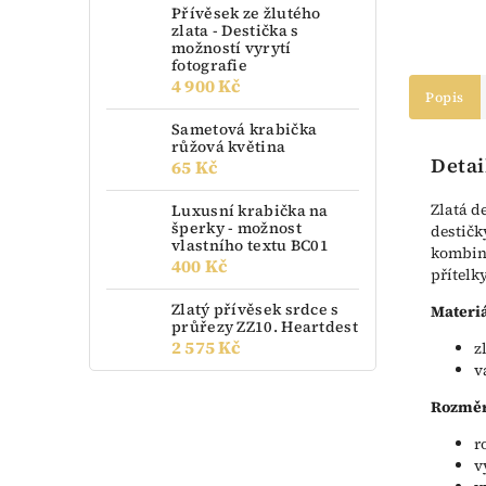
Přívěsek ze žlutého
zlata - Destička s
možností vyrytí
fotografie
4 900 Kč
Popis
Sametová krabička
růžová květina
Detai
65 Kč
Zlatá d
Luxusní krabička na
šperky - možnost
destičk
vlastního textu BC01
kombina
400 Kč
přítelk
Zlatý přívěsek srdce s
Materiá
průřezy ZZ10. Heartdest
2 575 Kč
z
v
Rozměr
r
v