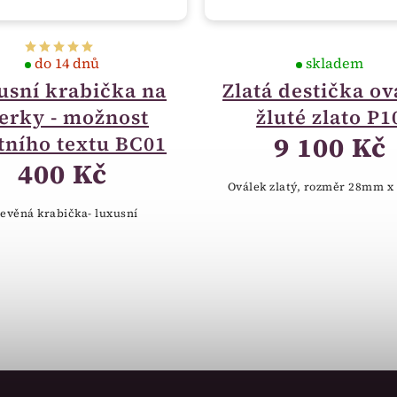
do 14 dnů
skladem
usní krabička na
Zlatá destička ov
erky - možnost
žluté zlato P1
9 100 Kč
tního textu BC01
400 Kč
Oválek zlatý, rozměr 28mm 
evěná krabička- luxusní