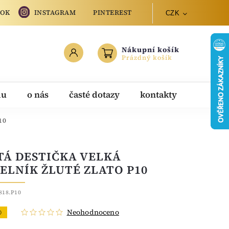
OOK
INSTAGRAM
PINTEREST
CZK
Nákupní košík
Prázdný košík
du
o nás
časté dotazy
kontakty
10
TÁ DESTIČKA VELKÁ
ELNÍK ŽLUTÉ ZLATO P10
818.P10
Neohodnoceno
O