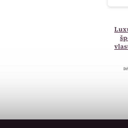
momentálně nedostupné
Luxusní krabička na
Lux
šperky - možnost
šp
vlastního textu BA11
vlas
400 Kč
Luxusní Krabička na šperky - dřevo
Dř