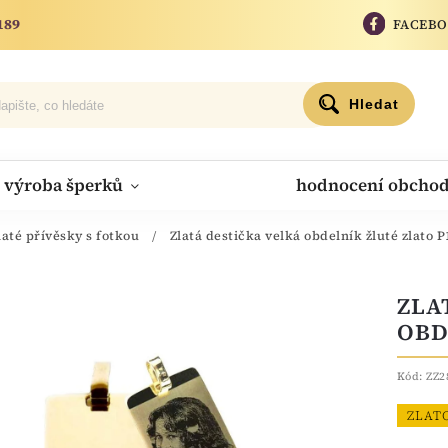
189
FACEB
Hledat
výroba šperků
hodnocení obcho
laté přívěsky s fotkou
/
Zlatá destička velká obdelník žluté zlato P
ZLA
OBD
Kód:
ZZ2
ZLAT