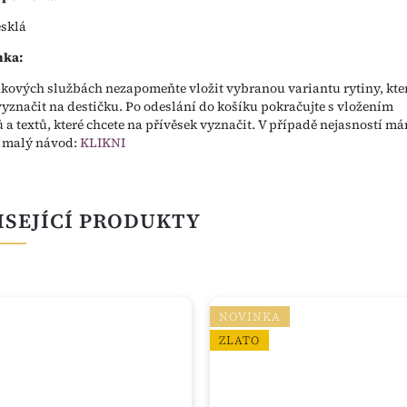
esklá
ka:
kových službách nezapomeňte vložit vybranou variantu rytiny, kte
vyznačit na destičku. Po odeslání do košíku pokračujte s vložením
 a textů, které chcete na přívěsek vyznačit. V případě nejasností m
s malý návod:
KLIKNI
ISEJÍCÍ PRODUKTY
NOVINKA
ZLATO