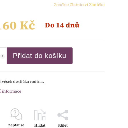
Značka:
Zlatnictví Zlatíčko
160 Kč
Do 14 dnů
Přidat do košíku
řívěsek destička rodina.
í informace
Zeptat se
Hlídat
Sdílet