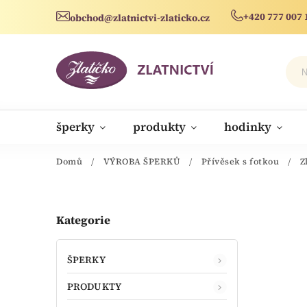
+420 777 007 
obchod@zlatnictvi-zlaticko.cz
šperky
produkty
hodinky
novinky
Domů
/
VÝROBA ŠPERKŮ
/
Přívěsek s fotkou
/
Z
Kategorie
ŠPERKY
PRODUKTY