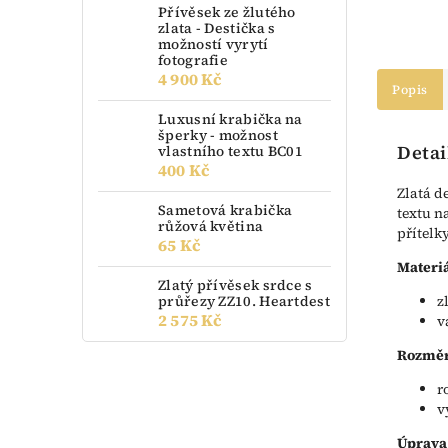
Přívěsek ze žlutého
zlata - Destička s
možností vyrytí
fotografie
4 900 Kč
Popis
Luxusní krabička na
šperky - možnost
Detai
vlastního textu BC01
400 Kč
Zlatá d
Sametová krabička
textu n
růžová květina
přítelk
65 Kč
Materiá
Zlatý přívěsek srdce s
průřezy ZZ10. Heartdest
z
2 575 Kč
v
Rozměr
r
v
Úprava