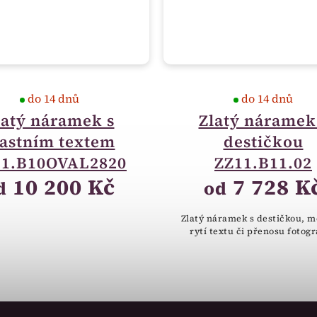
do 14 dnů
do 14 dnů
latý náramek s
Zlatý náramek
lastním textem
destičkou
11.B10OVAL2820
ZZ11.B11.02
10 200 Kč
7 728 K
d
od
Zlatý náramek s destičkou, m
rytí textu či přenosu fotogr