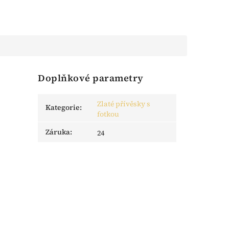
Doplňkové parametry
Zlaté přívěsky s
Kategorie
:
fotkou
Záruka
:
24