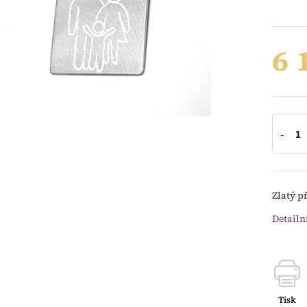
6 
Zlatý p
Detailn
Tisk