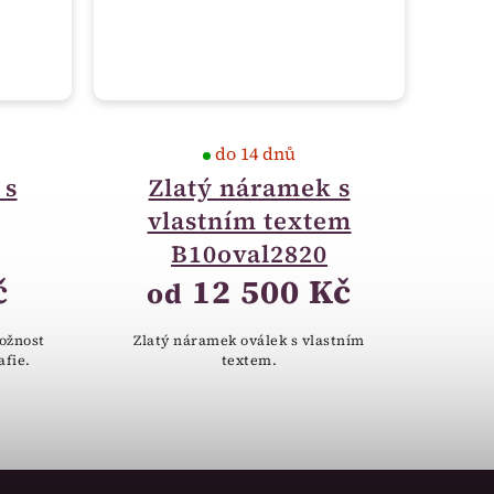
do 14 dnů
 s
Zlatý náramek s
vlastním textem
B10oval2820
č
12 500 Kč
od
ožnost
Zlatý náramek oválek s vlastním
afie.
textem.