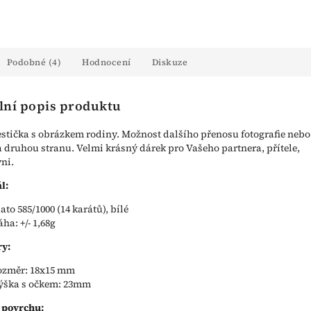
Podobné (4)
Hodnocení
Diskuze
lní popis produktu
estička s obrázkem rodiny. Možnost dalšího přenosu fotografie nebo
a druhou stranu. Velmi krásný dárek pro Vašeho partnera, přítele,
yni.
l:
lato 585/1000 (14 karátů), bílé
áha: +/- 1,68g
y:
ozměr: 18x15 mm
ýška s očkem: 23mm
 povrchu: