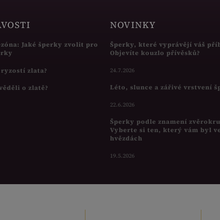
AVOSTI
NOVINKY
ezóna: Jaké šperky zvolit pro
Šperky, které vyprávějí váš pří
írky
Objevíte kouzlo přívěsků?
s ryzostí zlata?
24.7.2026
Léto, slunce a zářivé vrstvení 
věděli o zlatě?
22.6.2026
Šperky podle znamení zvěrokr
Vyberte si ten, který vám byl v
hvězdách
19.5.2026