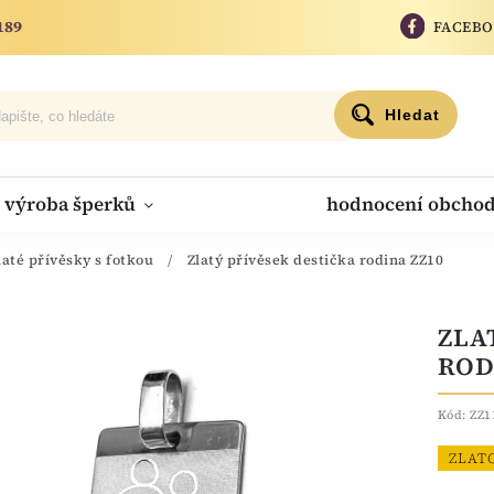
189
FACEB
Hledat
výroba šperků
hodnocení obcho
laté přívěsky s fotkou
/
Zlatý přívěsek destička rodina ZZ10
ZLA
ROD
Kód:
ZZ1
ZLAT