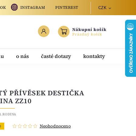
OOK
INSTAGRAM
PINTEREST
CZK
Nákupní košík
Prázdný košík
du
o nás
časté dotazy
kontakty
TÝ PŘÍVĚSEK DESTIČKA
INA ZZ10
1.RODINA
Neohodnoceno
O