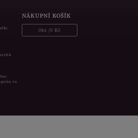
NÁKUPNÍ KOŠÍK
běh:
0
ks /
0 Kč
šperků
uhu:
epsán ve