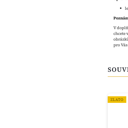
l
Poznám
V doplň
chcete 
obrázků
pro Vá
SOUV
ZLATO
ZLATO