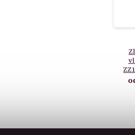
vyprodáno
Zlatý přívěsek strom
Z
života možnost rytí
v
COLORFULTREE
ZZ
9 408 Kč
o
Zlatý přívěsek strom života možnost
rytí COLORFULTREE.