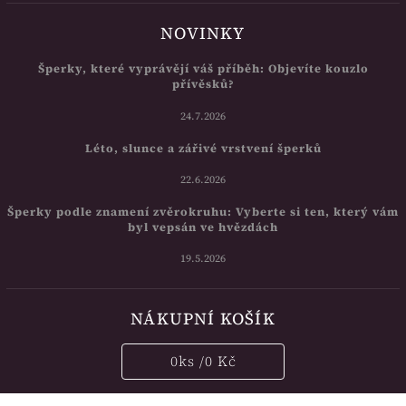
NOVINKY
Šperky, které vyprávějí váš příběh: Objevíte kouzlo
přívěsků?
24.7.2026
Léto, slunce a zářivé vrstvení šperků
22.6.2026
Šperky podle znamení zvěrokruhu: Vyberte si ten, který vám
byl vepsán ve hvězdách
19.5.2026
NÁKUPNÍ KOŠÍK
0
ks /
0 Kč