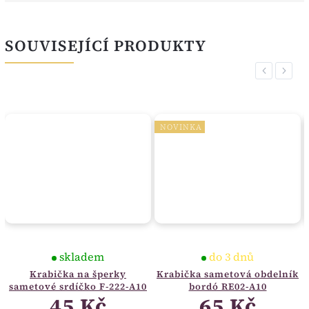
SOUVISEJÍCÍ PRODUKTY
Previous
Next
NOVINKA
skladem
do 3 dnů
Krabička na šperky
Krabička sametová obdelník
sametové srdíčko F-222-A10
bordó RE02-A10
45 Kč
65 Kč