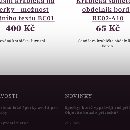
usní krabička na
Krabička samet
erky - možnost
obdelník bor
tního textu BC01
RE02-A10
400 Kč
65 Kč
evěná krabička- luxusní
Semišová krabička obdelní
bordó.
AVOSTI
NOVINKY
ezóna: Jaké šperky zvolit pro
Šperky, které vyprávějí váš pří
írky
Objevíte kouzlo přívěsků?
s ryzostí zlata?
24.7.2026