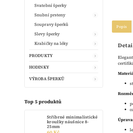
Svatební šperky
Snubní prsteny
Soupravy šperků
Popis
Slevy šperky
Krabičky na léky
Detai
PRODUKTY
Elegant
certifi
HODINKY
Materiá
VÝROBA ŠPERKŮ
s
Rozměr
Top 5 produktů
p
o
Stříbrné minimalistické
Úprava
kroužky náušnice 8-
25mm
l
60 Kč