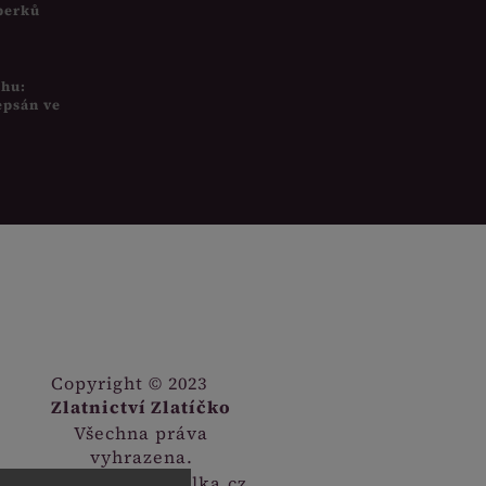
šperků
uhu:
epsán ve
Copyright © 2023
Zlatnictví Zlatíčko
Všechna práva
vyhrazena.
Webdesign
Digitalka.cz