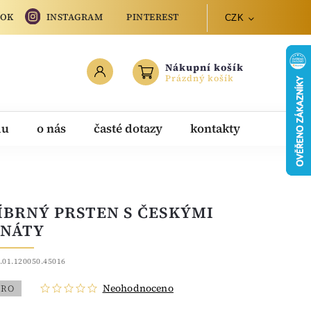
OOK
INSTAGRAM
PINTEREST
CZK
Nákupní košík
Prázdný košík
du
o nás
časté dotazy
kontakty
ÍBRNÝ PRSTEN S ČESKÝMI
NÁTY
.01.120050.45016
Neohodnoceno
BRO