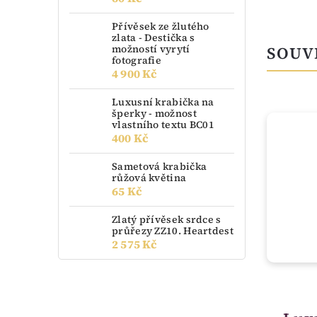
Přívěsek ze žlutého
zlata - Destička s
možností vyrytí
SOUV
fotografie
4 900 Kč
Luxusní krabička na
šperky - možnost
vlastního textu BC01
TIP
400 Kč
Sametová krabička
růžová květina
65 Kč
Zlatý přívěsek srdce s
průřezy ZZ10. Heartdest
2 575 Kč
momentálně nedostupné