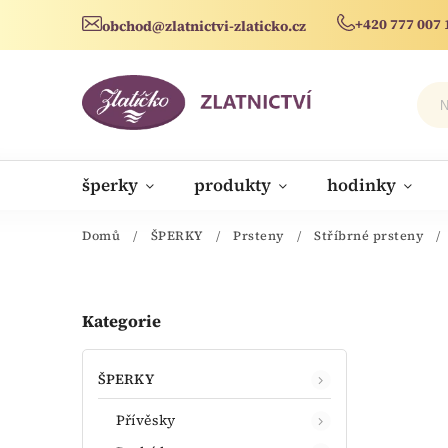
+420 777 007 
obchod@zlatnictvi-zlaticko.cz
šperky
produkty
hodinky
novinky
Domů
/
ŠPERKY
/
Prsteny
/
Stříbrné prsteny
/
Kategorie
ŠPERKY
Přívěsky