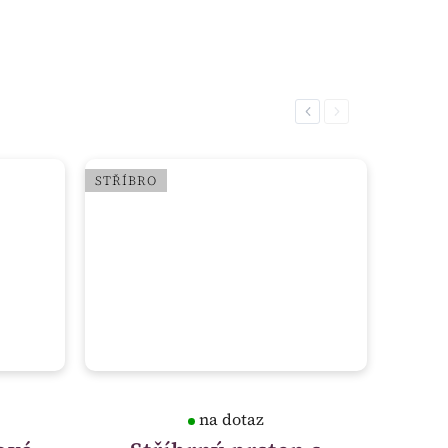
Previous
Next
STŘÍBRO
na dotaz