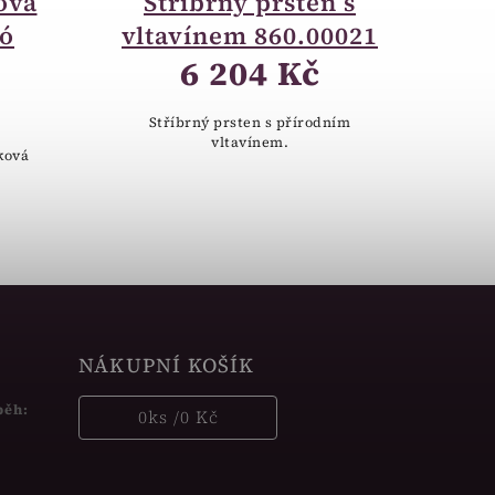
ová
Stříbrný prsten s
dó
vltavínem 860.00021
6 204 Kč
Stříbrný prsten s přírodním
vltavínem.
ková
NÁKUPNÍ KOŠÍK
běh:
0
ks /
0 Kč