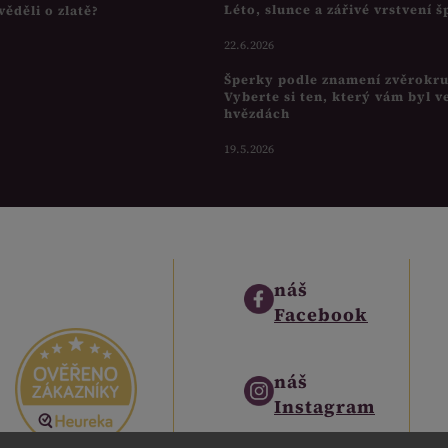
Léto, slunce a zářivé vrstvení 
věděli o zlatě?
22.6.2026
Šperky podle znamení zvěrokr
Vyberte si ten, který vám byl v
hvězdách
19.5.2026
náš
Facebook
náš
Instagram