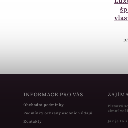
Luxusní krabička na
Lux
šperky - možnost
šp
vlastního textu BA11
vlas
400 Kč
Luxusní Krabička na šperky - dřevo
Dř
INFORMACE PRO VÁS
ZAJÍM
Obchodní podmínky
Plesová s
zimní več
Podmínky ochrany osobních údajů
Jak je to 
Kontakty