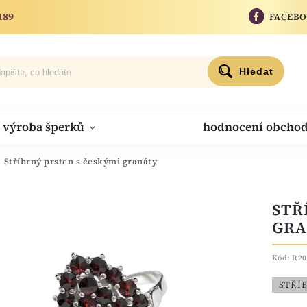
189
FACEB
Hledat
výroba šperků
hodnocení obcho
Stříbrný prsten s českými granáty
STŘ
GRA
Kód:
R20
STŘÍ