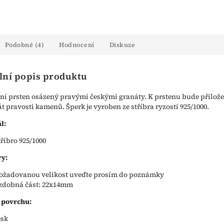
Podobné (4)
Hodnocení
Diskuze
lní popis produktu
ní prsten osázený pravými českými granáty. K prstenu bude přilož
kát pravosti kamenů. Šperk je vyroben ze stříbra ryzosti 925/1000.
l:
tříbro 925/1000
y:
ožadovanou velikost uveďte prosím do poznámky
zdobná část: 22x14mm
 povrchu:
esk