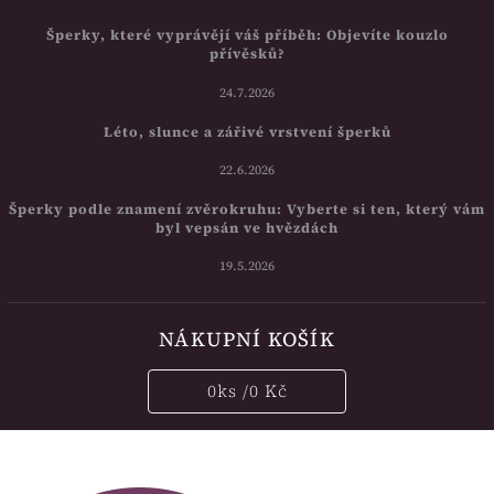
Šperky, které vyprávějí váš příběh: Objevíte kouzlo
přívěsků?
24.7.2026
Léto, slunce a zářivé vrstvení šperků
22.6.2026
Šperky podle znamení zvěrokruhu: Vyberte si ten, který vám
byl vepsán ve hvězdách
19.5.2026
NÁKUPNÍ KOŠÍK
0
ks /
0 Kč