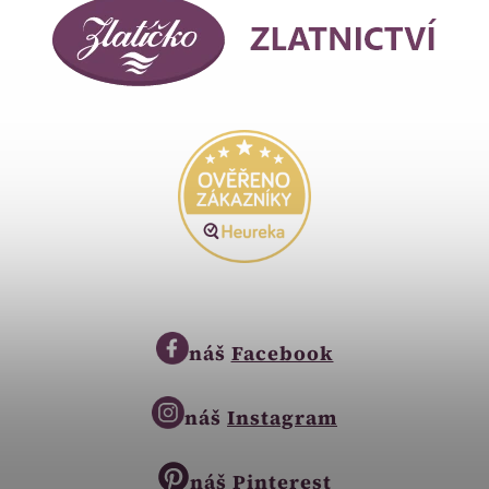
náš
Facebook
náš
Instagram
náš
Pinterest