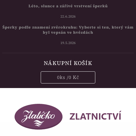
Léto, slunce a zářivé vrstvení šperků
22.6.2026
Šperky podle znamení zvěrokruhu: Vyberte si ten, který vám
byl vepsán ve hvězdách
19.5.2026
NÁKUPNÍ KOŠÍK
0
ks /
0 Kč