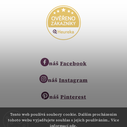
náš
Facebook
náš
Instagram
náš
Pinterest
Tento web používá soubory cookie. Dalším procházením
tohoto webu vyjadřujete souhlas s jejich používáním.. Více
Copyright © 2023
informací
zde
.