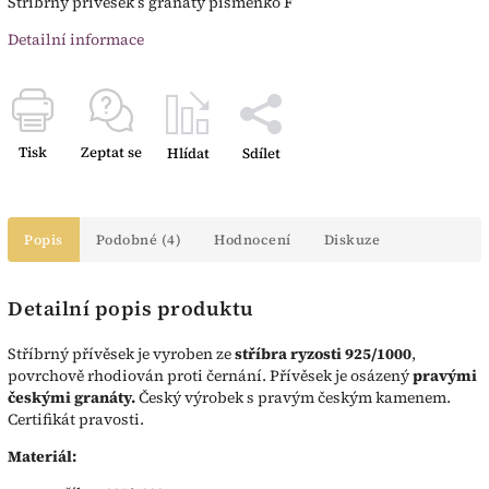
Stříbrný přívěsek s granáty písmenko F
Detailní informace
Tisk
Zeptat se
Hlídat
Sdílet
Popis
Podobné (4)
Hodnocení
Diskuze
Detailní popis produktu
Stříbrný přívěsek je vyroben ze
stříbra ryzosti 925/1000
,
povrchově rhodiován proti černání. Přívěsek je osázený
pravými
českými granáty.
Český výrobek s pravým českým kamenem.
Certifikát pravosti.
Materiál: