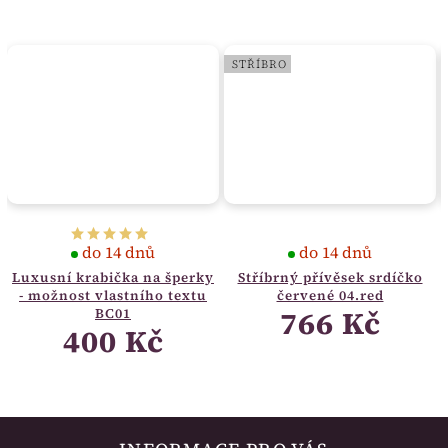
STŘÍBRO
do 14 dnů
do 14 dnů
Luxusní krabička na šperky
Stříbrný přívěsek srdíčko
- možnost vlastního textu
červené 04.red
766 Kč
BC01
400 Kč