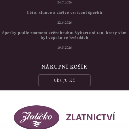
24.7.2026
Léto, slunce a zářivé vrstvení šperků
22.6.2026
Šperky podle znamení zvěrokruhu: Vyberte si ten, který vám
byl vepsán ve hvězdách
19.5.2026
NÁKUPNÍ KOŠÍK
0
ks /
0 Kč