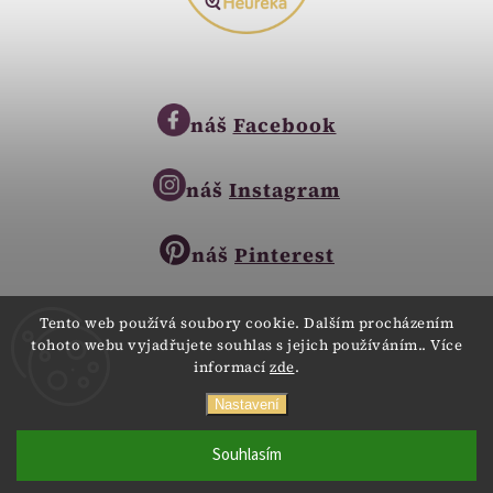
náš
Facebook
náš
Instagram
náš
Pinterest
Tento web používá soubory cookie. Dalším procházením
tohoto webu vyjadřujete souhlas s jejich používáním.. Více
Copyright © 2023
informací
zde
.
Zlatnictví Zlatíčko
obchod@zlatnictvi-zlaticko.cz
Všechna práva vyhrazena.
Nastavení
+420 777 007 189
Webdesign
Digitalka.cz
Souhlasím