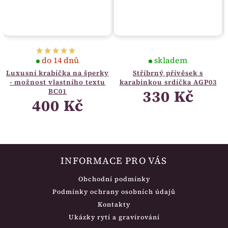
do 14 dnů
skladem
Luxusní krabička na šperky
Stříbrný přívěsek s
- možnost vlastního textu
karabinkou srdíčka AGP03
330 Kč
BC01
400 Kč
INFORMACE PRO VÁS
Obchodní podmínky
Podmínky ochrany osobních údajů
Kontakty
Ukázky rytí a gravírování