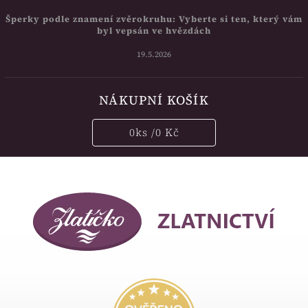
Šperky podle znamení zvěrokruhu: Vyberte si ten, který vám
byl vepsán ve hvězdách
19.5.2026
NÁKUPNÍ KOŠÍK
0
ks /
0 Kč