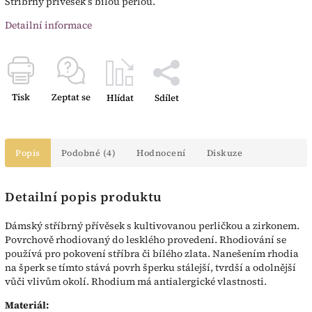
Stříbrný přívěsek s bílou perlou.
Detailní informace
Tisk
Zeptat se
Hlídat
Sdílet
Popis
Podobné (4)
Hodnocení
Diskuze
Detailní popis produktu
Dámský stříbrný přívěsek s kultivovanou perličkou a zirkonem.
Povrchově rhodiovaný do lesklého provedení. Rhodiování se
používá pro pokovení stříbra či bílého zlata. Nanešením rhodia
na šperk se tímto stává povrh šperku stálejší, tvrdší a odolnější
vůči vlivům okolí. Rhodium má antialergické vlastnosti.
Materiál: