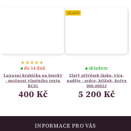
ZLATO
do 14 dnů
skladem
Luxusní krabička na šperky
Zlatý přívěsek láska, víra,
- možnost vlastního textu
naděje - srdce, křížek, kotva
BC01
000.00023
400 Kč
5 200 Kč
INFORMACE PRO VÁS