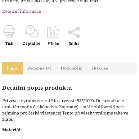
Stříbrný přívěsek český lev, pro české vlastence.
Detailní informace
Tisk
Zeptat se
Hlídat
Sdílet
Popis
Podobné (4)
Hodnocení
Diskuze
Detailní popis produktu
Přívěsek vyrobený ze stříbra ryzosti 925/1000. Do kroužku je
umístěn motiv českého lva. Zajímavý a stále oblíbený šperk
zejména pro české vlastence! Tento přívěsek vyrábíme také ve
zlatě.
Materiál: