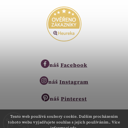
náš
Facebook
náš
Instagram
náš
Pinterest
Tento web používá soubory cookie. Dalším procházením
tohoto webu vyjadřujete souhlas s jejich používáním.. Více
Copyright © 2023
informací
zde
.