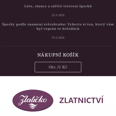
Léto, slunce a zářivé vrstvení šperků
22.6.2026
Šperky podle znamení zvěrokruhu: Vyberte si ten, který vám
byl vepsán ve hvězdách
19.5.2026
NÁKUPNÍ KOŠÍK
0
ks /
0 Kč