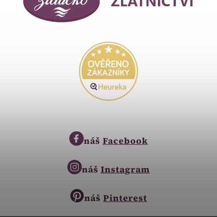
náš
Facebook
náš
Instagram
náš
Pinterest