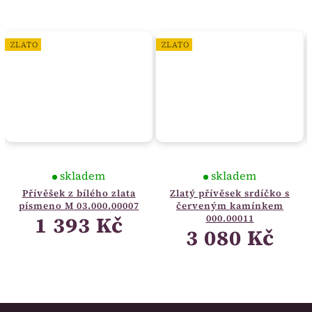
ZLATO
ZLATO
skladem
skladem
Přívěšek z bílého zlata
Zlatý přívěsek srdíčko s
písmeno M 03.000.00007
červeným kamínkem
1 393 Kč
000.00011
3 080 Kč