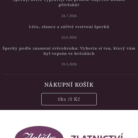
přívěsků?
24.7.2026
Léto, slunce a zářivé vrstvení šperků
22.6.2026
Šperky podle znamení zvěrokruhu: Vyberte si ten, který vám
byl vepsán ve hvězdách
19.5.2026
NÁKUPNÍ KOŠÍK
0
ks /
0 Kč