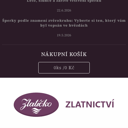
Léto, slunce a zářivé vrstvení šperků
22.6.2026
Šperky podle znamení zvěrokruhu: Vyberte si ten, který vám
byl vepsán ve hvězdách
19.5.2026
NÁKUPNÍ KOŠÍK
0
ks /
0 Kč