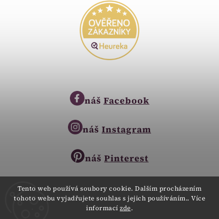
náš
Facebook
náš
Instagram
náš
Pinterest
Tento web používá soubory cookie. Dalším procházením
tohoto webu vyjadřujete souhlas s jejich používáním.. Více
Copyright © 2023
informací
zde
.
Zlatnictví Zlatíčko