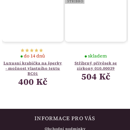
STŘÍBRO
do 14 dnů
skladem
Luxusní krabička na šperky
Stříbrný přívěsek se
- možnost vlastního textu
zirkony 010.00039
504 Kč
BC01
400 Kč
INFORMACE PRO VÁS
Obchodní podmínky