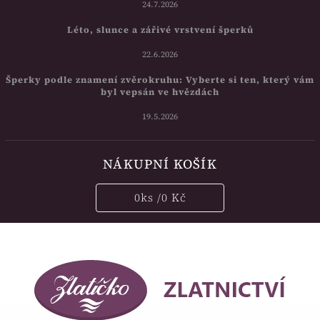
24.7.2026
Léto, slunce a zářivé vrstvení šperků
22.6.2026
Šperky podle znamení zvěrokruhu: Vyberte si ten, který vám
byl vepsán ve hvězdách
19.5.2026
NÁKUPNÍ KOŠÍK
0
ks /
0 Kč