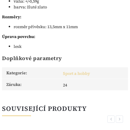
váha: +/-0,59g
barva: žluté zlato
Rozměry:
rozměr přívěsku: 13,5mm x 11mm
Úprava povrchu:
lesk
Doplňkové parametry
Kategorie
:
Sport a hobby
Záruka
:
24
SOUVISEJÍCÍ PRODUKTY
Previous
Next