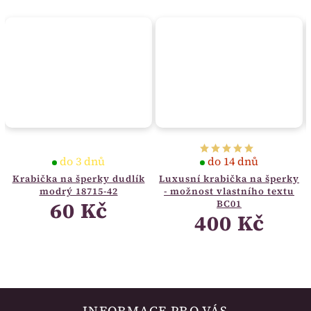
do 3 dnů
do 14 dnů
Krabička na šperky dudlík
Luxusní krabička na šperky
modrý 18715-42
- možnost vlastního textu
60 Kč
BC01
400 Kč
INFORMACE PRO VÁS