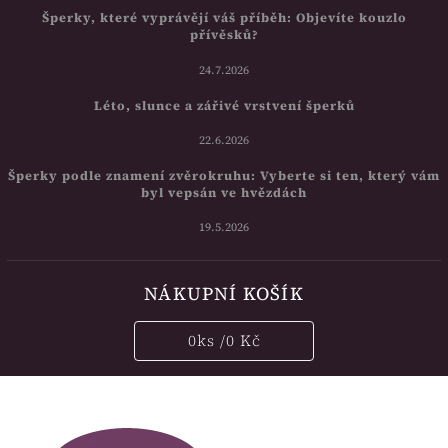
Šperky, které vyprávějí váš příběh: Objevíte kouzlo
přívěsků?
24.7.2026
Léto, slunce a zářivé vrstvení šperků
22.6.2026
Šperky podle znamení zvěrokruhu: Vyberte si ten, který vám
byl vepsán ve hvězdách
19.5.2026
NÁKUPNÍ KOŠÍK
0
ks /
0 Kč