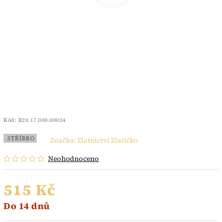
Kód:
B20.17.000.00024
STŘÍBRO
Značka:
Zlatnictví Zlatíčko
Neohodnoceno
515 Kč
Do 14 dnů