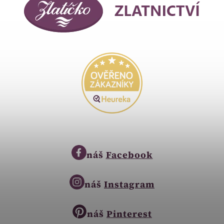
náš
Facebook
náš
Instagram
náš
Pinterest