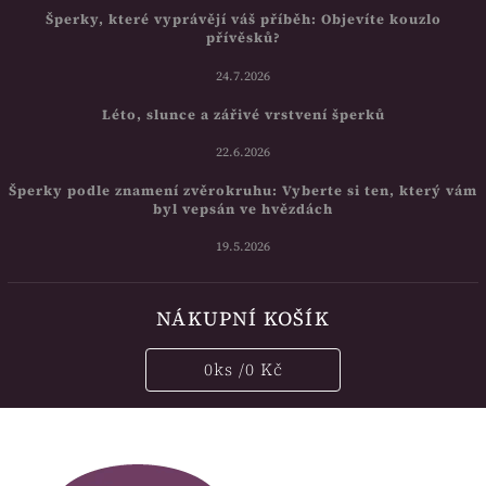
Šperky, které vyprávějí váš příběh: Objevíte kouzlo
přívěsků?
24.7.2026
Léto, slunce a zářivé vrstvení šperků
22.6.2026
Šperky podle znamení zvěrokruhu: Vyberte si ten, který vám
byl vepsán ve hvězdách
19.5.2026
NÁKUPNÍ KOŠÍK
0
ks /
0 Kč