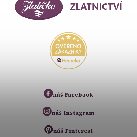
náš
Facebook
náš
Instagram
náš
Pinterest