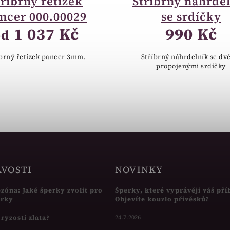
tříbrný řetízek
Stříbrný náhrde
ncer 000.00029
se srdíčky
1 037 Kč
990 Kč
od
íbrný řetízek pancer 3mm.
Stříbrný náhrdelník se d
propojenými srdíčky
AVOSTI
NOVINKY
ezóna: Jaké šperky zvolit pro
Šperky, které vyprávějí váš pří
írky
Objevíte kouzlo přívěsků?
s ryzostí zlata?
24.7.2026