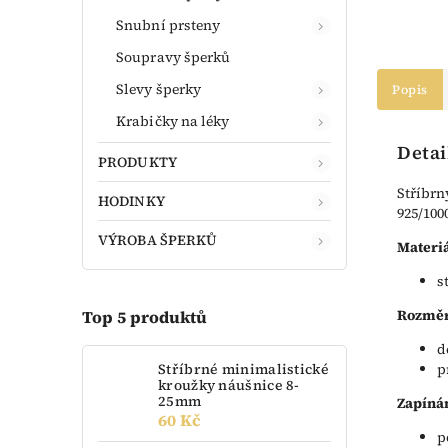
Snubní prsteny
Soupravy šperků
Slevy šperky
Popis
Krabičky na léky
Detai
PRODUKTY
Stříbrn
HODINKY
925/100
VÝROBA ŠPERKŮ
Materiá
s
Rozměr
Top 5 produktů
d
Stříbrné minimalistické
p
kroužky náušnice 8-
25mm
Zapíná
60 Kč
p