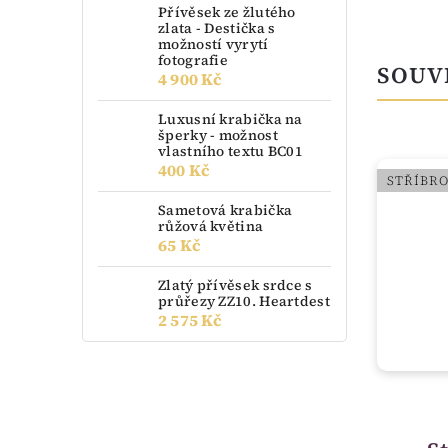
Přívěsek ze žlutého
zlata - Destička s
možností vyrytí
fotografie
SOUV
4 900 Kč
Luxusní krabička na
šperky - možnost
vlastního textu BC01
400 Kč
STŘÍBRO
STŘÍBR
Sametová krabička
růžová květina
65 Kč
Zlatý přívěsek srdce s
průřezy ZZ10. Heartdest
2 575 Kč
skladem