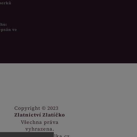
šperků
uhu:
epsán ve
Copyright © 2023
Zlatnictví Zlatíčko
Všechna práva
vyhrazena.
Webdesign
Digitalka.cz