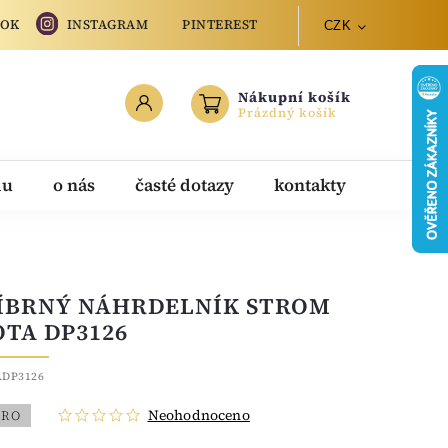
OOK
INSTAGRAM
PINTEREST
CZK
Nákupní košík
Prázdný košík
du
o nás
časté dotazy
kontakty
ÍBRNÝ NÁHRDELNÍK STROM
OTA DP3126
.DP3126
Neohodnoceno
BRO