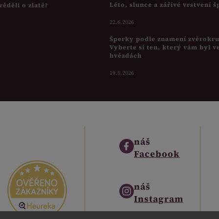
Léto, slunce a zářivé vrstvení 
věděli o zlatě?
22.6.2026
Šperky podle znamení zvěrokr
Vyberte si ten, který vám byl v
hvězdách
19.5.2026
náš
Facebook
náš
Instagram