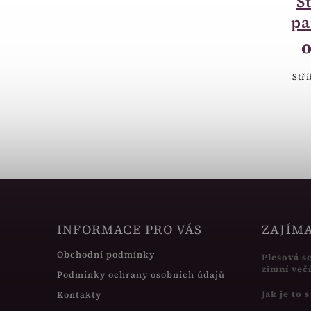
Stříbrný náhrdelník
S
srdíčko Swarovski
pa
bílé 32061.1
1 043 Kč
Stř
Stříbrný náhrdelník srdíčko
Swarovski.
INFORMACE PRO VÁS
ZAJÍM
Obchodní podmínky
Plesová s
zimní več
Podmínky ochrany osobních údajů
Jak je to 
Kontakty