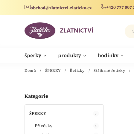
+420 777 007 
obchod@zlatnictvi-zlaticko.cz
šperky
produkty
hodinky
novinky
Domů
/
ŠPERKY
/
Řetízky
/
Stříbrné řetízky
/
Kategorie
ŠPERKY
Přívěsky