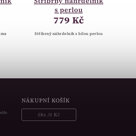
lník
Stříbrný náhrdelník
s perlou
779 Kč
věma
Stříbrný náhrdelník s bílou perlou
NÁKUPNÍ KOŠÍK
běh:
0
ks /
0 Kč