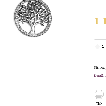
1 
Stříbrn
Detailn
Tisk