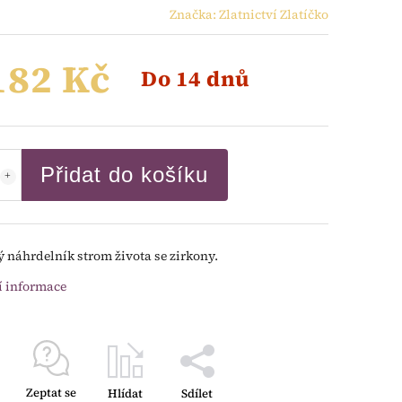
Značka:
Zlatnictví Zlatíčko
182 Kč
Do 14 dnů
Přidat do košíku
ý náhrdelník strom života se zirkony.
í informace
Zeptat se
Hlídat
Sdílet