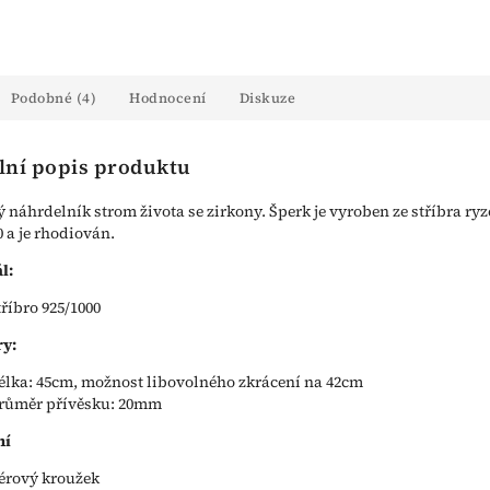
Podobné (4)
Hodnocení
Diskuze
lní popis produktu
ý náhrdelník strom života se zirkony. Šperk je vyroben ze stříbra ryz
0 a je rhodiován.
l:
tříbro 925/1000
y:
élka: 45cm, možnost libovolného zkrácení na 42cm
růměr přívěsku: 20mm
ní
érový kroužek