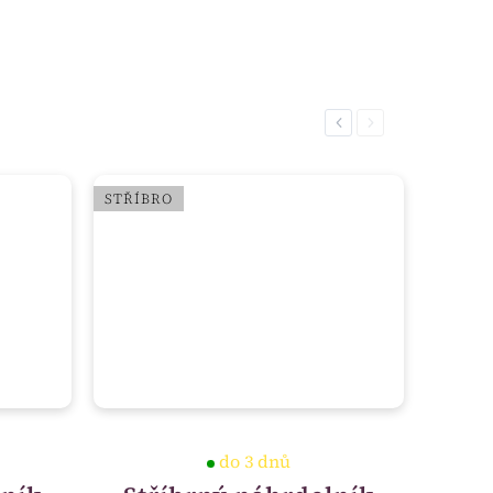
Previous
Next
STŘÍBRO
do 3 dnů