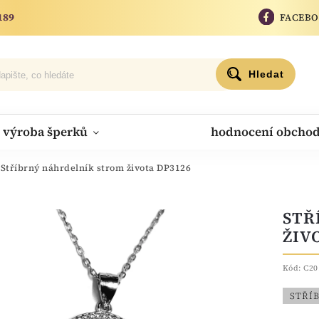
189
FACEB
Hledat
výroba šperků
hodnocení obcho
Stříbrný náhrdelník strom života DP3126
STŘ
ŽIV
Kód:
C20
STŘÍ