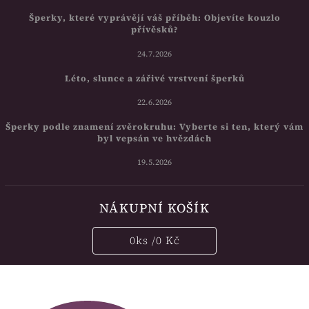
Šperky, které vyprávějí váš příběh: Objevíte kouzlo
přívěsků?
24.7.2026
Léto, slunce a zářivé vrstvení šperků
22.6.2026
Šperky podle znamení zvěrokruhu: Vyberte si ten, který vám
byl vepsán ve hvězdách
19.5.2026
NÁKUPNÍ KOŠÍK
0
ks /
0 Kč