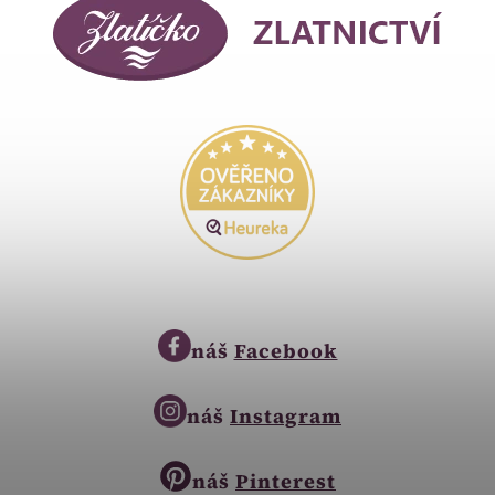
náš
Facebook
náš
Instagram
náš
Pinterest