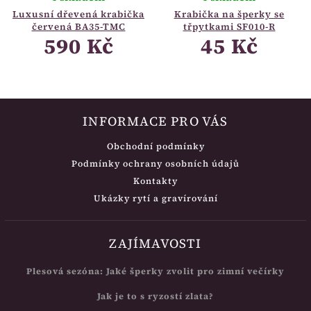
Luxusní dřevená krabička
Krabička na šperky se
červená BA35-TMC
třpytkami SF010-R
590 Kč
45 Kč
INFORMACE PRO VÁS
Obchodní podmínky
Podmínky ochrany osobních údajů
Kontakty
Ukázky rytí a gravírování
ZAJÍMAVOSTI
Plesová sezóna: Jaké šperky zvolit pro zimní večírky
Jak je to s ryzostí zlata?