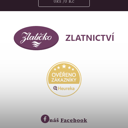
0
ks /
0 Kč
náš
Facebook