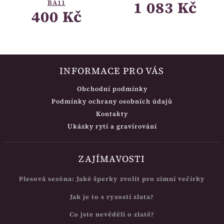
1 083 Kč
BA11
400 Kč
INFORMACE PRO VÁS
Obchodní podmínky
Podmínky ochrany osobních údajů
Kontakty
Ukázky rytí a gravírování
ZAJÍMAVOSTI
Plesová sezóna: Jaké šperky zvolit pro zimní večírky
Jak je to s ryzostí zlata?
Co jste nevěděli o zlatě?