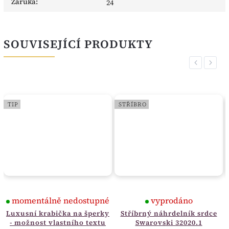
Záruka
:
24
SOUVISEJÍCÍ PRODUKTY
Previous
Next
TIP
STŘÍBRO
momentálně nedostupné
vyprodáno
Luxusní krabička na šperky
Stříbrný náhrdelník srdce
- možnost vlastního textu
Swarovski 32020.1