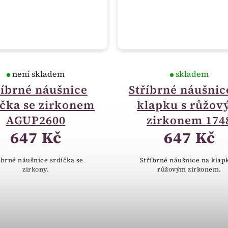
není skladem
skladem
říbrné náušnice
Stříbrné náušnic
íčka se zirkonem
klapku s růžo
AGUP2600
zirkonem 174
647 Kč
647 Kč
íbrné náušnice srdíčka se
Stříbrné náušnice na klap
zirkony.
růžovým zirkonem.