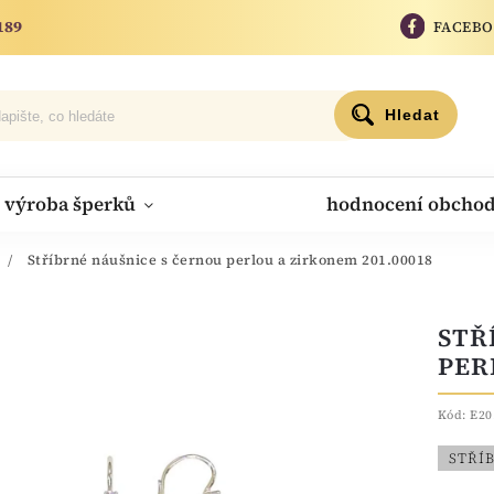
189
FACEB
Hledat
výroba šperků
hodnocení obcho
/
Stříbrné náušnice s černou perlou a zirkonem 201.00018
STŘ
PER
Kód:
E20
STŘÍ