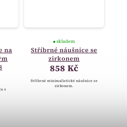
skladem
e na
Stříbrné náušnice se
vým
zirkonem
858 Kč
8
Stříbrné minimalistické náušnice se
zirkonem.
ku s