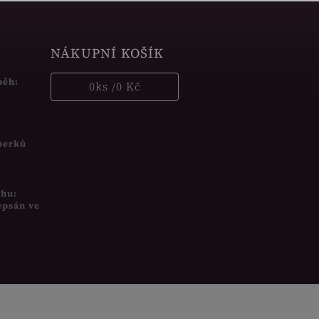
NÁKUPNÍ KOŠÍK
běh:
0
ks /
0 Kč
šperků
uhu:
epsán ve