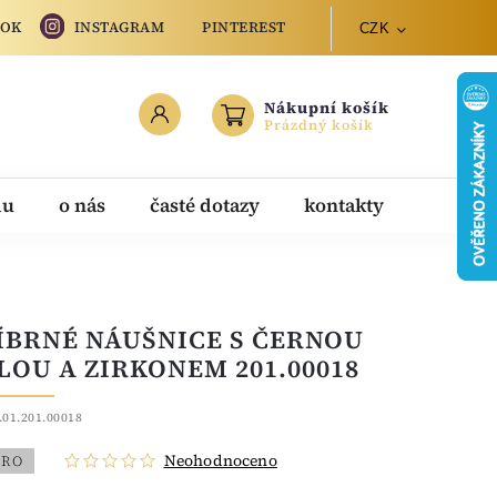
OOK
INSTAGRAM
PINTEREST
CZK
Nákupní košík
Prázdný košík
du
o nás
časté dotazy
kontakty
ÍBRNÉ NÁUŠNICE S ČERNOU
LOU A ZIRKONEM 201.00018
.01.201.00018
Neohodnoceno
BRO