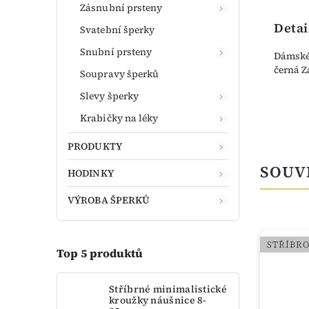
Zásnubní prsteny
Detai
Svatební šperky
Snubní prsteny
Dámské 
černá Z
Soupravy šperků
Slevy šperky
Krabičky na léky
PRODUKTY
SOUV
HODINKY
VÝROBA ŠPERKŮ
STŘÍBRO
STŘÍBR
Top 5 produktů
Stříbrné minimalistické
kroužky náušnice 8-