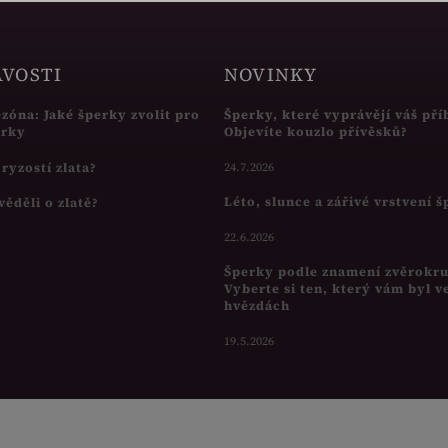
AVOSTI
NOVINKY
ezóna: Jaké šperky zvolit pro
Šperky, které vyprávějí váš pří
írky
Objevíte kouzlo přívěsků?
s ryzostí zlata?
24.7.2026
Léto, slunce a zářivé vrstvení 
věděli o zlatě?
22.6.2026
Šperky podle znamení zvěrokr
Vyberte si ten, který vám byl v
hvězdách
19.5.2026