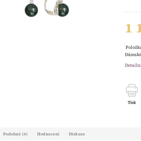
1 
Položk
Dámské 
Detailn
Tisk
Podobné (4)
Hodnocení
Diskuze