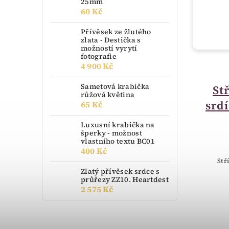
25mm
60 Kč
Přívěsek ze žlutého
zlata - Destička s
možností vyrytí
fotografie
4 900 Kč
skladem
Sametová krabička
Stříbrné náušnice
St
růžová květina
kruhy se zirkony
srd
65 Kč
0633SE02
Luxusní krabička na
šperky - možnost
1 222 Kč
vlastního textu BC01
400 Kč
Stříbrné náušnice ve tvaru kroužků,
Stř
do jejichž obrysu jsou vsazeny bílé
Zlatý přívěsek srdce s
průřezy ZZ10. Heartdest
kamínky. Náušnice jsou vyrobeny ze
2 575 Kč
stříbra ryzosti 925/1000. Náušnice
jsou vhodné pro dívky i ženy...