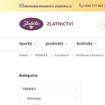
+420 777 007 
obchod@zlatnictvi-zlaticko.cz
šperky
produkty
hodinky
novinky
Domů
/
ŠPERKY
/
Náušnice
/
Stříbrné náušnice
Kategorie
ŠPERKY
Přívěsky