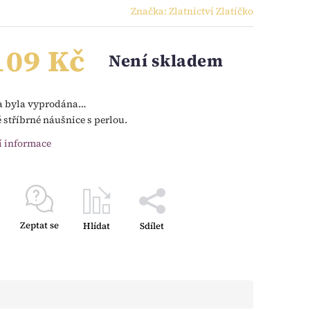
Značka:
Zlatnictví Zlatíčko
109 Kč
Není skladem
a byla vyprodána…
stříbrné náušnice s perlou.
í informace
Zeptat se
Hlídat
Sdílet