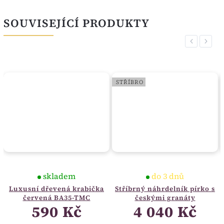
SOUVISEJÍCÍ PRODUKTY
Previous
Next
STŘÍBRO
skladem
do 3 dnů
Luxusní dřevená krabička
Stříbrný náhrdelník pírko s
červená BA35-TMC
českými granáty
590 Kč
4 040 Kč