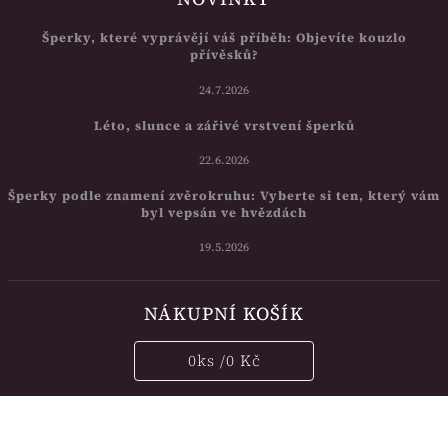
Šperky, které vyprávějí váš příběh: Objevíte kouzlo
přívěsků?
24.7.2026
Léto, slunce a zářivé vrstvení šperků
22.6.2026
Šperky podle znamení zvěrokruhu: Vyberte si ten, který vám
byl vepsán ve hvězdách
19.5.2026
NÁKUPNÍ KOŠÍK
0
ks /
0 Kč