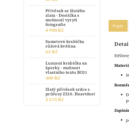
Přívěsek ze žlutého
zlata - Destička s
možností vyrytí
fotografie
Popis
4 900 Kč
Sametová krabička
Detai
růžová květina
65 Kč
Stříbrn
Luxusní krabička na
Materiá
šperky - možnost
vlastního textu BC01
S
400 Kč
Rozměr
Zlatý přívěsek srdce s
průřezy ZZ10. Heartdest
D
2 575 Kč
p
Zapínán
p