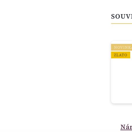
SOUV
NOVINK
ZLATO
skladem
Krabička na šperky
Nár