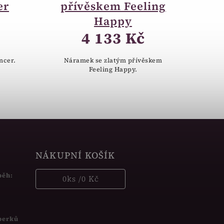
er
přívěskem Feeling
Happy
4 133 Kč
ncer.
Náramek se zlatým přívěskem
Feeling Happy.
NÁKUPNÍ KOŠÍK
běh:
0
ks /
0 Kč
šperků