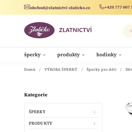
+420 777 007 
obchod@zlatnictvi-zlaticko.cz
šperky
produkty
hodinky
novinky
Domů
/
VÝROBA ŠPERKŮ
/
Šperky pro děti
/
Dě
Kategorie
ŠPERKY
PRODUKTY