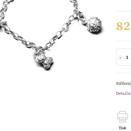
82
Stříbrn
Detailn
Tisk