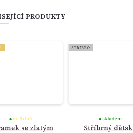
ISEJÍCÍ PRODUKTY
A
STŘÍBRO
do 3 dnů
skladem
amek se zlatým
Stříbrný děts