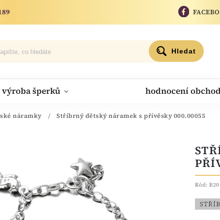
189
FACEB
Hledat
výroba šperků
hodnocení obcho
tské náramky
/
Stříbrný dětský náramek s přívěsky 000.00055
STŘ
PŘÍ
Kód:
B20
STŘÍ