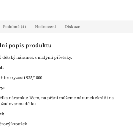
Podobné (4)
Hodnocení
Diskuze
lní popis produktu
ý dětský náramek s malými přívěsky.
l:
tříbro ryzosti 925/1000
y:
élka náramku: 18cm, na přání můžeme náramek zkrátit na
ožadovanou délku
í:
érový kroužek