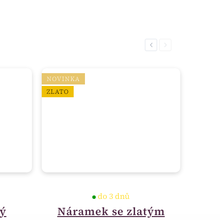
Previous
Next
NOVINKA
ZLATO
do 3 dnů
ký
Náramek se zlatým