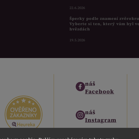
22.6.2026
Šperky podle znamení zvěrokr
Vyberte si ten, který vám byl v
hvězdách
19.5.2026
náš
Facebook
náš
Instagram