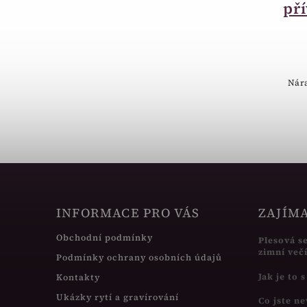
se třpytkami SF010-
př
R
45 Kč
Třpytivá růžovo-černá krabička
Nár
INFORMACE PRO VÁS
ZAJÍM
Obchodní podmínky
Plesová s
zimní več
Podmínky ochrany osobních údajů
Jak je to 
Kontakty
Ukázky rytí a gravírování
Co jste ne