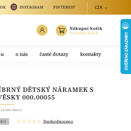
OOK
INSTAGRAM
PINTEREST
CZK
Nákupní košík
Prázdný košík
du
o nás
časté dotazy
kontakty
ÍBRNÝ DĚTSKÝ NÁRAMEK S
VĚSKY 000.00055
.18.000.00055
Neohodnoceno
BRO