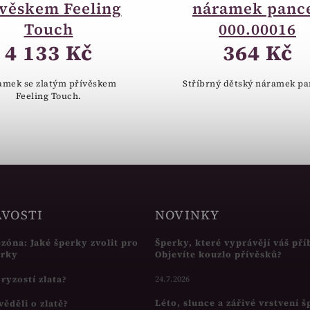
ívěskem Feeling
náramek panc
Touch
000.00016
4 133 Kč
364 Kč
amek se zlatým přívěskem
Stříbrný dětský náramek pa
Feeling Touch.
AVOSTI
NOVINKY
ezóna: Jaké šperky zvolit pro
Šperky, které vyprávějí váš pří
írky
Objevíte kouzlo přívěsků?
s ryzostí zlata?
24.7.2026
Léto, slunce a zářivé vrstvení 
věděli o zlatě?