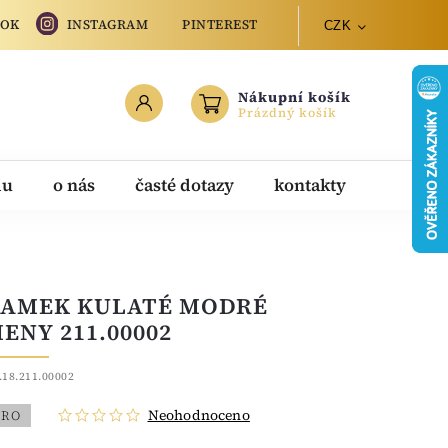
OOK
INSTAGRAM
PINTEREST
CZK
Nákupní košík
Prázdný košík
du
o nás
časté dotazy
kontakty
AMEK KULATÉ MODRÉ
ENY 211.00002
.18.211.00002
Neohodnoceno
BRO