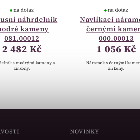
na dotaz
na dotaz
usní náhrdelník
Navlíkací náram
odré kameny
černými kame
081.00012
000.00013
2 482 Kč
1 056 Kč
delník s modrými kameny a
Náramek s černými kamen
zirkony.
zirkony.
AVOSTI
NOVINKY