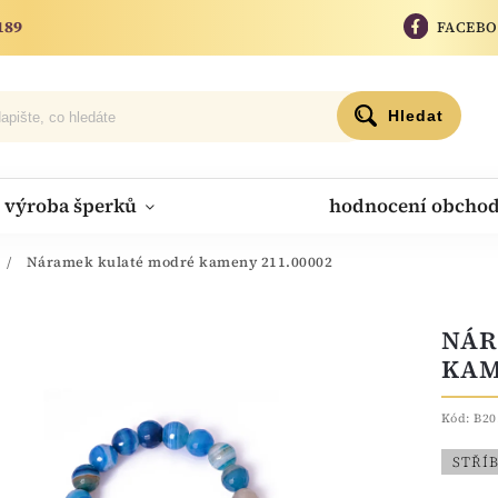
189
FACEB
Hledat
výroba šperků
hodnocení obcho
/
Náramek kulaté modré kameny 211.00002
NÁR
KAM
Kód:
B20
STŘÍ