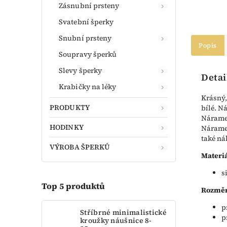
Zásnubní prsteny
Svatební šperky
Snubní prsteny
Popis
Soupravy šperků
Slevy šperky
Detai
Krabičky na léky
Krásný
PRODUKTY
bílé. N
Náramek
HODINKY
Náramek
také ná
VÝROBA ŠPERKŮ
Materiá
s
Top 5 produktů
Rozměr
p
Stříbrné minimalistické
p
kroužky náušnice 8-