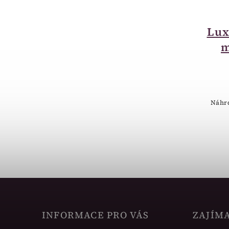
skladem
Krabička na šperky
Lux
se třpytkami SF010-
m
R
45 Kč
Třpytivá růžovo-černá krabička
Náhr
INFORMACE PRO VÁS
ZAJÍM