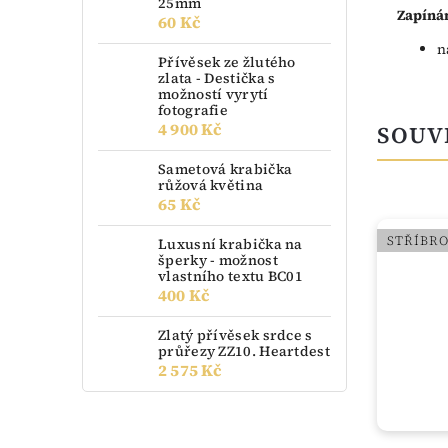
25mm
Zapínán
60 Kč
n
Přívěsek ze žlutého
zlata - Destička s
možností vyrytí
fotografie
4 900 Kč
SOUV
Sametová krabička
růžová květina
65 Kč
STŘÍBR
Luxusní krabička na
šperky - možnost
vlastního textu BC01
400 Kč
Zlatý přívěsek srdce s
průřezy ZZ10. Heartdest
2 575 Kč