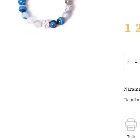
1 
Nárame
Detailn
Tisk