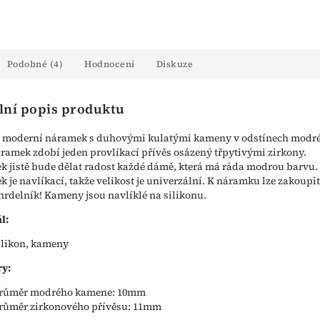
Podobné (4)
Hodnocení
Diskuze
lní popis produktu
, moderní náramek s duhovými kulatými kameny v odstínech modré
áramek zdobí jeden provlíkací přívěs osázený třpytivými zirkony.
 jistě bude dělat radost každé dámě, která má ráda modrou barvu.
 je navlíkací, takže velikost je univerzální. K náramku lze zakoupit
hrdelník! Kameny jsou navlíklé na silikonu.
l:
ilikon, kameny
y:
růměr modrého kamene: 10mm
růměr zirkonového přívěsu: 11mm