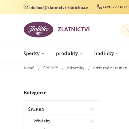
+420 777 007 
obchod@zlatnictvi-zlaticko.cz
šperky
produkty
hodinky
novinky
Domů
/
ŠPERKY
/
Náramky
/
Stříbrné náramky
Kategorie
ŠPERKY
Přívěsky