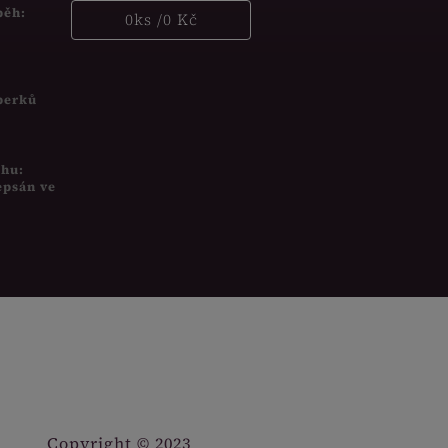
běh:
0
ks /
0 Kč
šperků
uhu:
epsán ve
Copyright © 2023