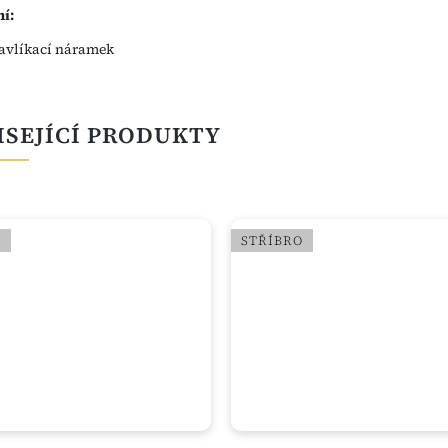
í:
avlíkací náramek
ISEJÍCÍ PRODUKTY
O
STŘÍBRO