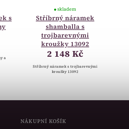
skladem
ek s
Stříbrný náramek
ny
shamballa s
trojbarevnými
kroužky 13092
2 148 Kč
y a
Stříbrný náramek s trojbarevnými
kroužky 13092
NÁKUPNÍ KOŠÍK