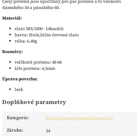
Ceny prstenů jsou spočítány pro pár prstenů a to velikosti
dámského 54 a pánského 60.
Materiál:
zlato 585/1000 - 14karátů
barva: žluté,bíléa červené zlato
váha: 6,40g
Rozměry:
velikosti prstenu: 48-68
šíře prstenu: 4,5mm
Úprava povrchu:
lesk
Doplňkové parametry
Kategorie
:
Snubní prsteny kombinace zlata
Záruka
:
24