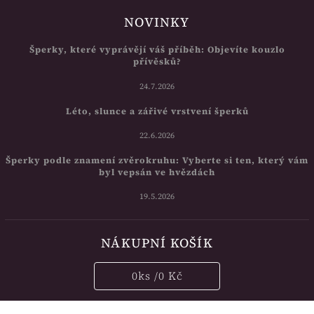
NOVINKY
Šperky, které vyprávějí váš příběh: Objevíte kouzlo
přívěsků?
24.7.2026
Léto, slunce a zářivé vrstvení šperků
22.6.2026
Šperky podle znamení zvěrokruhu: Vyberte si ten, který vám
byl vepsán ve hvězdách
19.5.2026
NÁKUPNÍ KOŠÍK
0
ks /
0 Kč