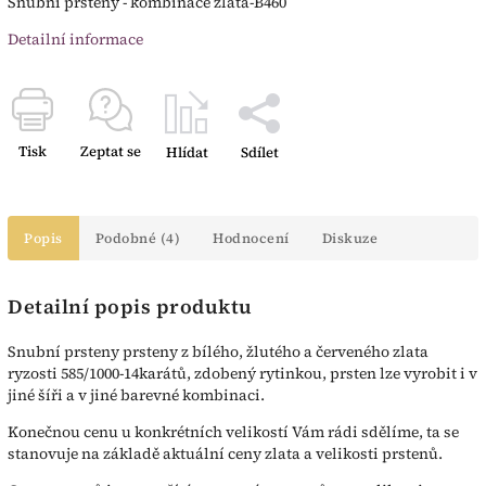
Snubní prsteny - kombinace zlata-B460
Detailní informace
Tisk
Zeptat se
Hlídat
Sdílet
Popis
Podobné (4)
Hodnocení
Diskuze
Detailní popis produktu
Snubní prsteny prsteny z bílého, žlutého a červeného zlata
ryzosti 585/1000-14karátů, zdobený rytinkou, prsten lze vyrobit i v
jiné šíři a v jiné barevné kombinaci.
Konečnou cenu u konkrétních velikostí Vám rádi sdělíme, ta se
stanovuje na základě aktuální ceny zlata a velikosti prstenů.