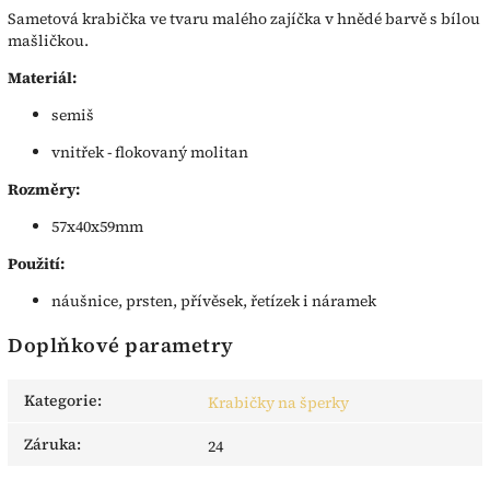
Sametová krabička ve tvaru malého zajíčka v hnědé barvě s bílou
mašličkou.
Materiál:
semiš
vnitřek - flokovaný molitan
Rozměry:
57x40x59mm
Použití:
náušnice, prsten, přívěsek, řetízek i náramek
Doplňkové parametry
Kategorie
:
Krabičky na šperky
Záruka
:
24