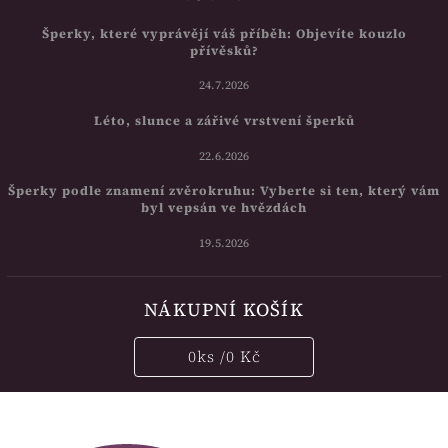
Šperky, které vyprávějí váš příběh: Objevíte kouzlo
přívěsků?
24.7.2026
Léto, slunce a zářivé vrstvení šperků
22.6.2026
Šperky podle znamení zvěrokruhu: Vyberte si ten, který vám
byl vepsán ve hvězdách
19.5.2026
NÁKUPNÍ KOŠÍK
0
ks /
0 Kč