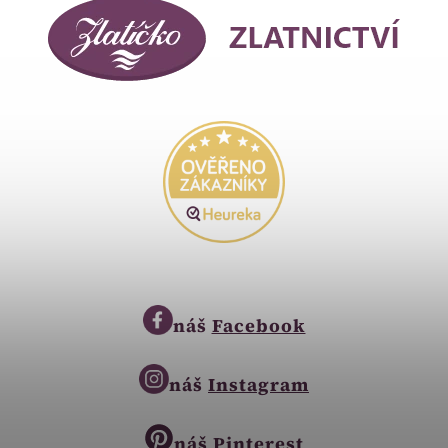
náš
Facebook
náš
Instagram
náš
Pinterest