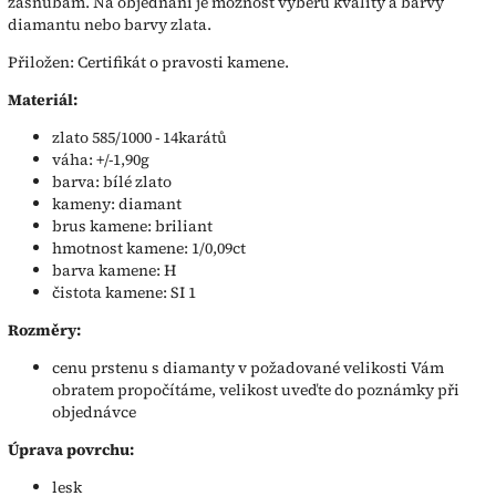
zásnubám. Na objednání je možnost výběru kvality a barvy
diamantu nebo barvy zlata.
Přiložen: Certifikát o pravosti kamene.
Materiál:
zlato 585/1000 - 14karátů
váha: +/-1,90g
barva: bílé zlato
kameny: diamant
brus kamene: briliant
hmotnost kamene: 1/0,09ct
barva kamene: H
čistota kamene: SI 1
Rozměry:
cenu prstenu s diamanty v požadované velikosti Vám
obratem propočítáme, velikost uveďte do poznámky při
objednávce
Úprava povrchu:
lesk