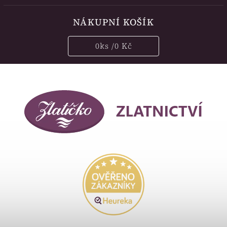
NÁKUPNÍ KOŠÍK
0
ks /
0 Kč