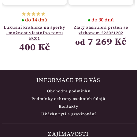
do 14 dnů
do 30 dnů
Luxusní krabička na šperky
Zlatý zásnubní prsten se
- možnost vlastního textu
zirkonem 223021202
7 269 Kč
BC01
od
400 Kč
INFORMACE PRO VÁS
Obchodní podmínky
Podmínky ochrany osobních údajů
Kontakty
Ukázky rytí a gravírování
ZAJÍMAVOSTI