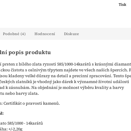
Tisk
Podobné (4)
Hodnocení
Diskuze
lní popis produktu
 prsten z bílého zlata ryzosti 585/1000-14karátů s krásnými diamant
kou čistotu s oslnivým třpytem najdete ve všech našich špercích. P
jsou kladeny velké důrazy na detail a precizní zpracování. Tento šp
 českých zlatníků je vhodný jako dárek k významné životní události
ad k zásnubám. Na objednání je možnost výběru kvality a barvy
u nebo barvy zlata.
n: Certifikát o pravosti kamenů.
l:
lato 585/1000 - 14karátů
áha: +/-2,20g