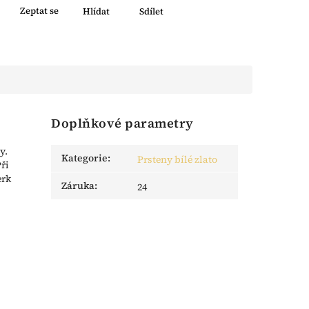
Zeptat se
Hlídat
Sdílet
Doplňkové parametry
y.
Kategorie
:
Prsteny bílé zlato
ři
erk
Záruka
:
24