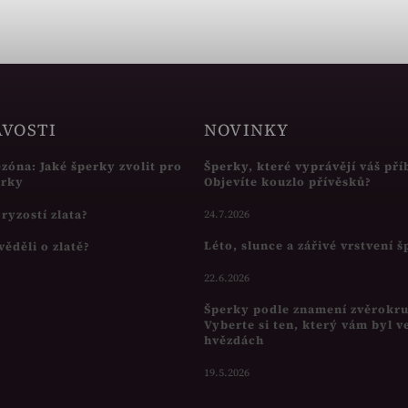
AVOSTI
NOVINKY
ezóna: Jaké šperky zvolit pro
Šperky, které vyprávějí váš pří
írky
Objevíte kouzlo přívěsků?
s ryzostí zlata?
24.7.2026
Léto, slunce a zářivé vrstvení 
věděli o zlatě?
22.6.2026
Šperky podle znamení zvěrokr
Vyberte si ten, který vám byl v
hvězdách
19.5.2026