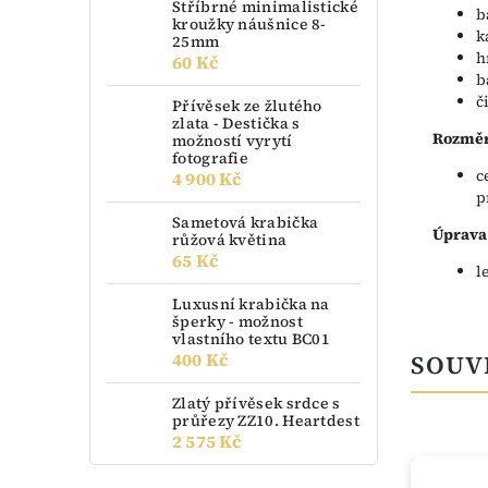
Stříbrné minimalistické
b
kroužky náušnice 8-
k
25mm
h
60 Kč
b
č
Přívěsek ze žlutého
zlata - Destička s
Rozměr
možností vyrytí
fotografie
c
4 900 Kč
p
Sametová krabička
Úprava
růžová květina
65 Kč
l
Luxusní krabička na
šperky - možnost
vlastního textu BC01
400 Kč
SOUV
Zlatý přívěsek srdce s
průřezy ZZ10. Heartdest
2 575 Kč
TIP