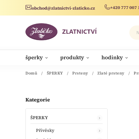
+420 777 007 
obchod@zlatnictvi-zlaticko.cz
šperky
produkty
hodinky
novinky
Domů
/
ŠPERKY
/
Prsteny
/
Zlaté prsteny
/
Pr
Kategorie
ŠPERKY
Přívěsky