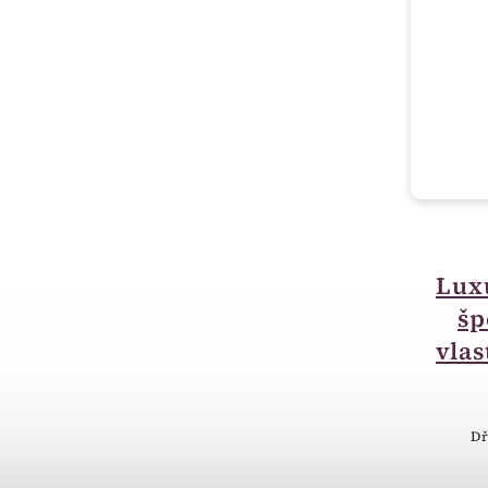
momentálně nedostupné
Luxusní krabička na
Lux
šperky - možnost
šp
vlastního textu BA11
vlas
400 Kč
Luxusní Krabička na šperky - dřevo
Dř