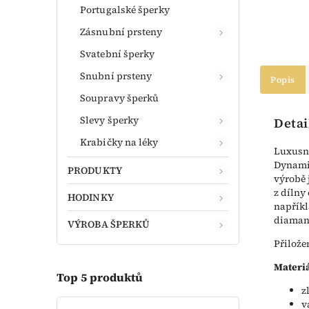
Portugalské šperky
Zásnubní prsteny
Svatební šperky
Snubní prsteny
Popis
Soupravy šperků
Slevy šperky
Detai
Krabičky na léky
Luxusní
Dynamic
PRODUKTY
výrobě 
z dílny
HODINKY
napříkl
diamant
VÝROBA ŠPERKŮ
Přilože
Materiá
Top 5 produktů
z
v