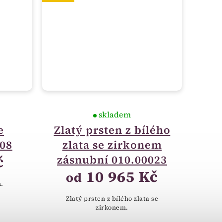
skladem
e
Zlatý prsten z bílého
08
zlata se zirkonem
č
zásnubní 010.00023
10 965 Kč
od
m.
Zlatý prsten z bílého zlata se
zirkonem.