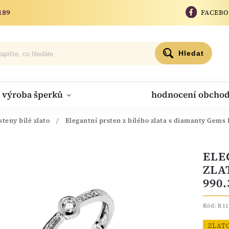
189
FACEB
Hledat
výroba šperků
hodnocení obcho
steny bílé zlato
/
Elegantní prsten z bílého zlata s diamanty Gems 
ELE
ZLA
990.
Kód:
R11
ZLAT