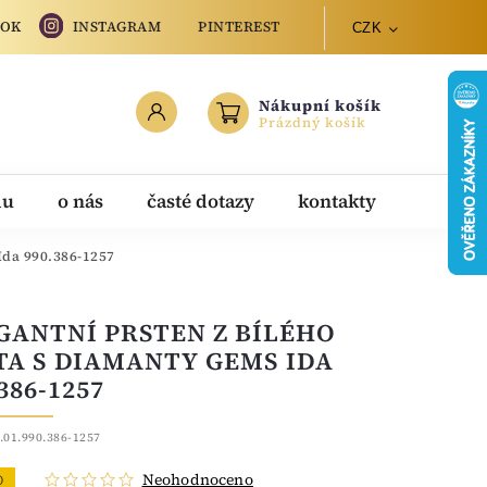
OOK
INSTAGRAM
PINTEREST
CZK
Nákupní košík
Prázdný košík
du
o nás
časté dotazy
kontakty
Ida 990.386-1257
GANTNÍ PRSTEN Z BÍLÉHO
TA S DIAMANTY GEMS IDA
386-1257
.01.990.386-1257
Neohodnoceno
O