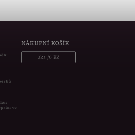
NÁKUPNÍ KOŠÍK
běh:
0
ks /
0 Kč
šperků
uhu:
epsán ve