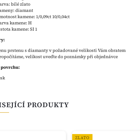
arva: bílé zlato
ameny: diamant
motnost kamene: 1/0,09ct 10/0,04ct
arva kamene: H
istota kamene: SI 1
y:
enu prstenu s diamanty v požadované velikosti Vám obratem
ropočítáme, velikost uveďte do poznámky při objednávce
 povrchu:
esk
ISEJÍCÍ PRODUKTY
ZLATO