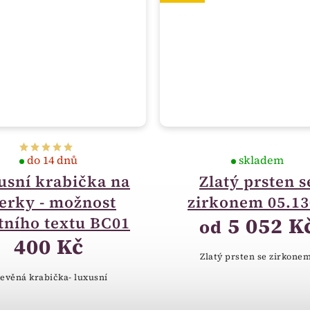
do 14 dnů
skladem
usní krabička na
Zlatý prsten s
erky - možnost
zirkonem 05.13
5 052 K
tního textu BC01
od
400 Kč
Zlatý prsten se zirkone
evěná krabička- luxusní