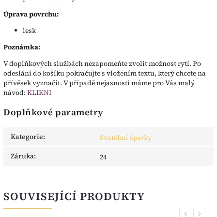
Úprava povrchu:
lesk
Poznámka:
V doplňkových službách nezapomeňte zvolit možnost rytí. Po
odeslání do košíku pokračujte s vložením textu, který chcete na
přívěsek vyznačit. V případě nejasností máme pro Vás malý
návod:
KLIKNI
Doplňkové parametry
Kategorie
:
Svatební šperky
Záruka
:
24
SOUVISEJÍCÍ PRODUKTY
Previous
Next