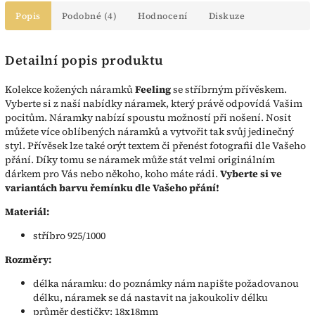
Popis
Podobné (4)
Hodnocení
Diskuze
Detailní popis produktu
Kolekce kožených náramků
Feeling
se stříbrným přívěskem.
Vyberte si z naší nabídky náramek, který právě odpovídá Vašim
pocitům. Náramky nabízí spoustu možností při nošení. Nosit
můžete více oblíbených náramků a vytvořit tak svůj jedinečný
styl. Přívěsek lze také orýt textem či přenést fotografii dle Vašeho
přání. Díky tomu se náramek může stát velmi originálním
dárkem pro Vás nebo někoho, koho máte rádi.
Vyberte si ve
variantách barvu řemínku dle Vašeho přání!
Materiál:
stříbro 925/1000
Rozměry:
délka náramku: do poznámky nám napište požadovanou
délku, náramek se dá nastavit na jakoukoliv délku
průměr destičky: 18x18mm