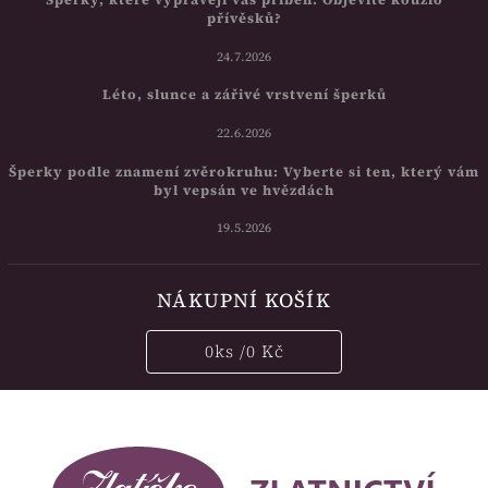
přívěsků?
24.7.2026
Léto, slunce a zářivé vrstvení šperků
22.6.2026
Šperky podle znamení zvěrokruhu: Vyberte si ten, který vám
byl vepsán ve hvězdách
19.5.2026
NÁKUPNÍ KOŠÍK
0
ks /
0 Kč