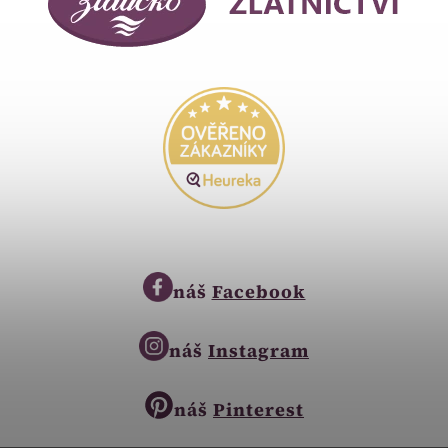
náš
Facebook
náš
Instagram
náš
Pinterest