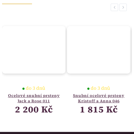
Previous
Next
do 3 dnů
do 3 dnů
Ocelové snubní prsteny
Snubní ocelové prsteny
Jack a Rose 011
Kristoff a Anna 046
2 200 Kč
1 815 Kč