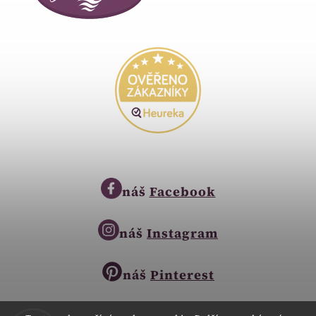
náš
Facebook
náš
Instagram
náš
Pinterest